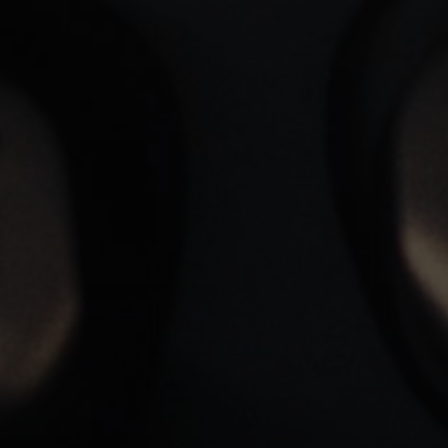
Anmeldung erforderlich
Melden Sie sich bei Ihrem Konto an, um Produkte zu Ihrer
Wunschliste hinzuzufügen und Ihre zuvor gespeicherten
Artikel anzuzeigen.
Login