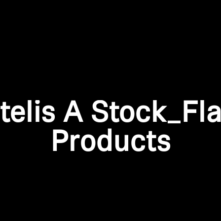
Anmeldung erforderlich
Melden Sie sich bei Ihrem Konto an, um Produkte zu Ihrer
telis A Stock_Fl
Wunschliste hinzuzufügen und Ihre zuvor gespeicherten
Artikel anzuzeigen.
Products
Login