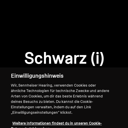
AMBEO Soundbars und Subs
AMBEO entdecken
AMBEO Ersatzteile & Zubehör
Anmeldung erforderlich
Melden Sie sich bei Ihrem Konto an, um
Produkte zu Ihrer Wunschliste hinzuzufügen und
Schwarz (i)
Entdecken
Ihre zuvor gespeicherten Artikel anzuzeigen.
Login
Über uns
Einwilligungshinweis
Innovationen
Wir, Sennheiser Hearing, verwenden Cookies oder
ähnliche Technologien für technische Zwecke und andere
Arten von Cookies, um dir das beste Erlebnis während
Soundspace
deines Besuchs zu bieten. Du kannst die Cookie-
Einstellungen verwalten, indem du auf den Link
„Einwilligungseinstellungen" klickst.
Home
Support
Weitere Informationen findest du in unseren Cookie-