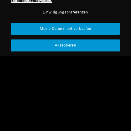
Datenschutzhinweisen.
Professionell
Einwilligungspräferenzen
Nach oben
Meine Daten nicht verkaufen
Support
Akzeptieren
Impressum
Unser Unternehmen
Über uns
Vertrag widerrufen
Karriere bei Sonova
Pressekontakte
Globale Datenschutzrichtlinie
Newsroom
Allgemeine
Sennheiser Consumer
Geschäftsbedingungen für
Markenbotschafter
Online-Verkäufe an Verbraucher
Koordinierte Richtlinie zur
Offenlegung von Schwachstellen