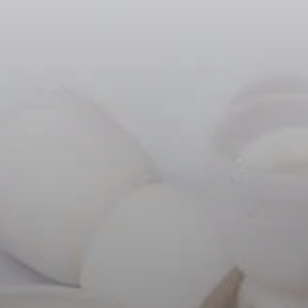
Kopfhörer-Ersatzteile & Zubehör
Hearing
Hearing
TV-Kopfhörer
Ressourcen zum Thema Hören
Original-Hörteile & Zubehör
Soundbars