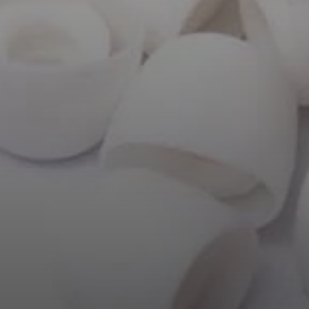
AMBEO Soundbars und Subs
AMBEO entdecken
AMBEO Ersatzteile & Zubehör
Entdecken
Über uns
Innovationen
Soundspace
Support