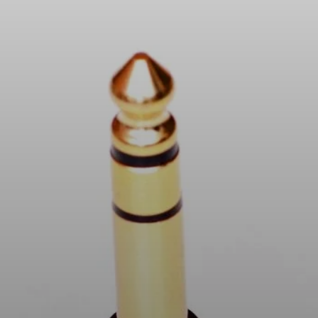
Kopfhörer-Ersatzteile & Zubehör
Hearing
Hearing
TV-Kopfhörer
Ressourcen zum Thema Hören
Original-Hörteile & Zubehör
Soundbars