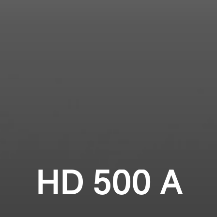
Professionell
Anmeldung erforderlich
Melden Sie sich bei Ihrem Konto an, um
Produkte zu Ihrer Wunschliste hinzuzufügen und
Ihre zuvor gespeicherten Artikel anzuzeigen.
Login
HD 500 A