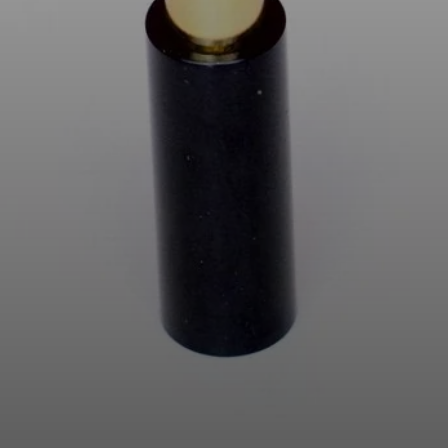
AMBEO Soundbars und Subs
AMBEO entdecken
AMBEO Ersatzteile & Zubehör
Entdecken
Über uns
Innovationen
Soundspace
Support