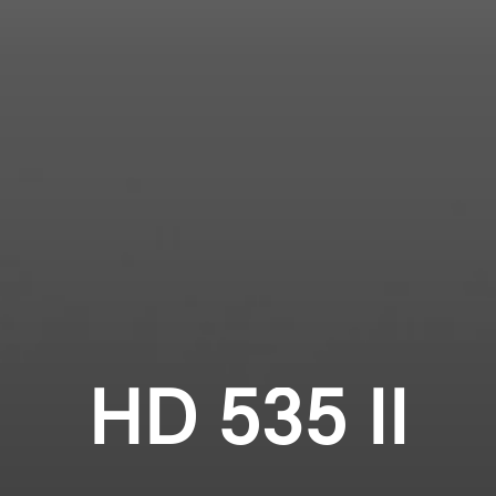
Professionell
Anmeldung erforderlich
Melden Sie sich bei Ihrem Konto an, um
Produkte zu Ihrer Wunschliste hinzuzufügen und
Ihre zuvor gespeicherten Artikel anzuzeigen.
Login
HD 535 II