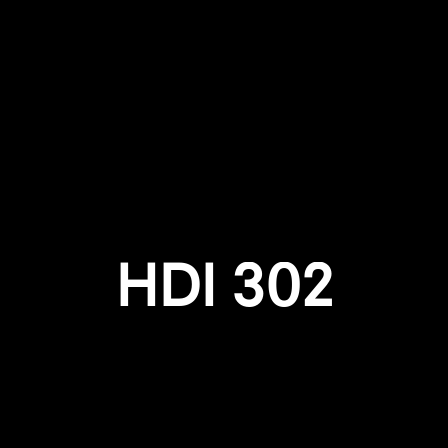
Anmeldung erforderlich
Melden Sie sich bei Ihrem Konto an, um Produkte zu Ihrer
Wunschliste hinzuzufügen und Ihre zuvor gespeicherten
Artikel anzuzeigen.
HDI 302
Login