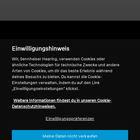
Home
Einwilligungshinweis
Wir, Sennheiser Hearing, verwenden Cookies oder
ähnliche Technologien für technische Zwecke und andere
Arten von Cookies, um dir das beste Erlebnis während
RI 830
deines Besuchs zu bieten. Du kannst die Cookie-
Einstellungen verwalten, indem du auf den Link
„Einwilligungseinstellungen" klickst.
Sortieren
Weitere Informationen findest du in unseren Cookie-
Datenschutzhinweisen.
Einwilligungspräferenzen
Meine Daten nicht verkaufen