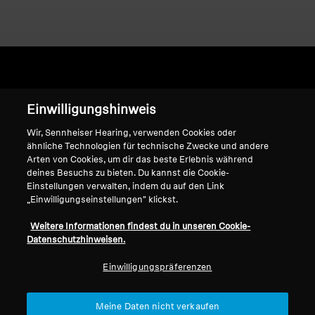
Home
Einwilligungshinweis
Wir, Sennheiser Hearing, verwenden Cookies oder
ähnliche Technologien für technische Zwecke und andere
Arten von Cookies, um dir das beste Erlebnis während
RR 842
deines Besuchs zu bieten. Du kannst die Cookie-
Einstellungen verwalten, indem du auf den Link
„Einwilligungseinstellungen" klickst.
Sortieren
Weitere Informationen findest du in unseren Cookie-
Datenschutzhinweisen.
Einwilligungspräferenzen
Meine Daten nicht verkaufen