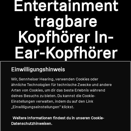
Entertainment
AMBEO Soundbars und Subs
tragbare
AMBEO entdecken
Anmeldung erforderlich
AMBEO Ersatzteile & Zubehör
Kopfhörer In-
Melden Sie sich bei Ihrem Konto an, um
Produkte zu Ihrer Wunschliste hinzuzufügen und
Ear-Kopfhörer
Ihre zuvor gespeicherten Artikel anzuzeigen.
Entdecken
Login
Einwilligungshinweis
Über uns
Wir, Sennheiser Hearing, verwenden Cookies oder
ähnliche Technologien für technische Zwecke und andere
Innovationen
Arten von Cookies, um dir das beste Erlebnis während
deines Besuchs zu bieten. Du kannst die Cookie-
Soundspace
Einstellungen verwalten, indem du auf den Link
„Einwilligungseinstellungen" klickst.
Home
Weitere Informationen findest du in unseren Cookie-
Datenschutzhinweisen.
Support