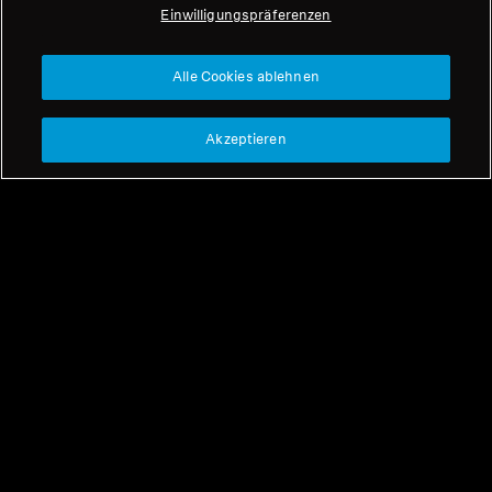
Einwilligungspräferenzen
Professionell
Nach oben
Alle Cookies ablehnen
Support
Akzeptieren
Unser Unternehmen
Impressum
Widerruf
Über uns
Globale Datenschutzrichtlinie
Karriere bei Sonova
Allgemeine
Pressekontakte
Geschäftsbedingungen für
Newsroom
Online-Verkäufe an Verbraucher
Sennheiser Consumer
Koordinierte Richtlinie zur
Markenbotschafter
Offenlegung von Schwachstellen