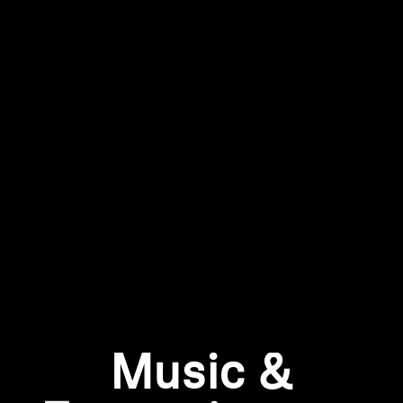
Kopfhörer-Ersatzteile & Zubehör
Hearing
Hearing
TV-Kopfhörer
Ressourcen zum Thema Hören
Original-Hörteile & Zubehör
Music &
Soundbars