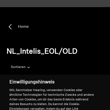
Home
NL_Intelis_EOL/OLD
Sortieren
Einwilligungshinweis
Wir, Sennheiser Hearing, verwenden Cookies oder
ähnliche Technologien für technische Zwecke und andere
Arten von Cookies, um dir das beste Erlebnis während
deines Besuchs zu bieten. Du kannst die Cookie-
Einstellungen verwalten, indem du auf den Link