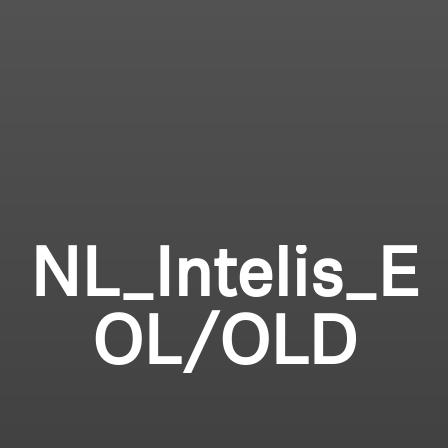
NL_Intelis_E
OL/OLD