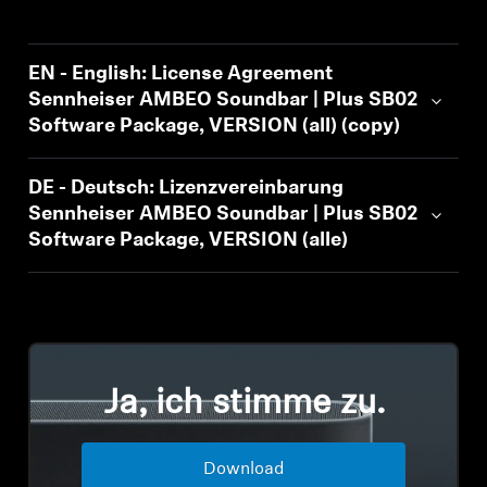
AMBEO Soundbars und Subs
AMBEO entdecken
EN - English: License Agreement
Sennheiser AMBEO Soundbar | Plus SB02
AMBEO Ersatzteile & Zubehör
Software Package, VERSION (all) (copy)
DE - Deutsch: Lizenzvereinbarung
Entdecken
Sennheiser AMBEO Soundbar | Plus SB02
Software Package, VERSION (alle)
Über uns
Innovationen
Soundspace
Ja, ich stimme zu.
Support
Download