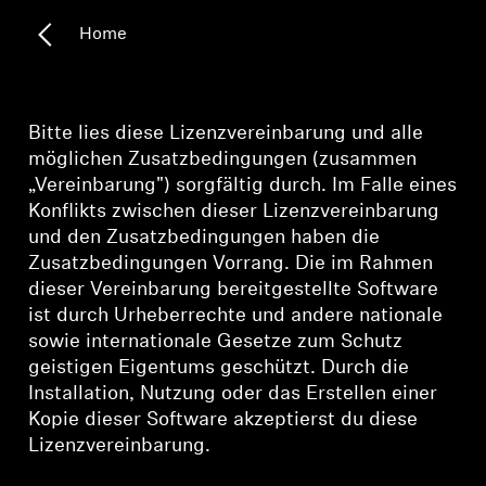
Home
Kopfhörer-Ersatzteile & Zubehör
Hearing
Bitte lies diese Lizenzvereinbarung und alle
möglichen Zusatzbedingungen (zusammen
Hearing
„Vereinbarung") sorgfältig durch. Im Falle eines
Konflikts zwischen dieser Lizenzvereinbarung
und den Zusatzbedingungen haben die
TV-Kopfhörer
Zusatzbedingungen Vorrang. Die im Rahmen
dieser Vereinbarung bereitgestellte Software
Ressourcen zum Thema Hören
ist durch Urheberrechte und andere nationale
sowie internationale Gesetze zum Schutz
Original-Hörteile & Zubehör
geistigen Eigentums geschützt. Durch die
Installation, Nutzung oder das Erstellen einer
Kopie dieser Software akzeptierst du diese
Soundbars
Lizenzvereinbarung.