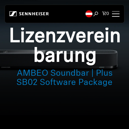
Zum Inhalt springen
Artikel i
0
Suchfenster öffn
Lizenzverein
Kopfhörer
Konnektivität
barung
Style
AMBEO Soundbar | Plus
Verwendungszweck
SB02 Software Package
Serie
Bluetooth Dongles
Empfohlene Kopfhörer