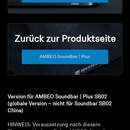
Professionell
Zurück zur Produktseite
AMBEO Soundbar | Plus
Anmeldung erforderlich
Melden Sie sich bei Ihrem Konto an, um
Produkte zu Ihrer Wunschliste hinzuzufügen und
Ihre zuvor gespeicherten Artikel anzuzeigen.
Version für AMBEO Soundbar | Plus SB02
Login
(globale Version – nicht für Soundbar SB02
China)
HINWEIS: Voraussetzung nach diesem