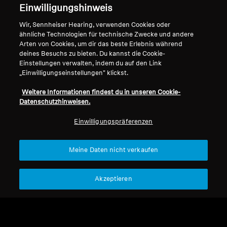
Impressum
Unser Unternehmen
Einwilligungshinweis
Über uns
Wir, Sennheiser Hearing, verwenden Cookies oder
Vertrag widerrufen
Karriere bei Sonova
ähnliche Technologien für technische Zwecke und andere
Pressekontakte
Globale Datenschutzrichtlinie
Arten von Cookies, um dir das beste Erlebnis während
deines Besuchs zu bieten. Du kannst die Cookie-
Newsroom
Allgemeine
Einstellungen verwalten, indem du auf den Link
Sennheiser Consumer
Geschäftsbedingungen für
„Einwilligungseinstellungen" klickst.
Markenbotschafter
Online-Verkäufe an Verbraucher
Koordinierte Richtlinie zur
Weitere Informationen findest du in unseren Cookie-
Datenschutzhinweisen.
Offenlegung von Schwachstellen
Einwilligungspräferenzen
Meine Daten nicht verkaufen
Impressum
Cookie-Einstellungen
Erklärung zur digitalen Barrierefreiheit
Akzeptieren
© 2026 Sonova Consumer Hearing GmbH
Wir akzeptieren: