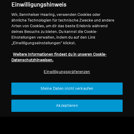
Impressum
Unser Unternehmen
Einwilligungshinweis
Über uns
Wir, Sennheiser Hearing, verwenden Cookies oder
Vertrag widerrufen
Karriere bei Sonova
ähnliche Technologien für technische Zwecke und andere
Pressekontakte
Globale Datenschutzrichtlinie
Arten von Cookies, um dir das beste Erlebnis während
deines Besuchs zu bieten. Du kannst die Cookie-
Newsroom
Allgemeine
Einstellungen verwalten, indem du auf den Link
Sennheiser Consumer
Geschäftsbedingungen für
„Einwilligungseinstellungen" klickst.
Brand Ambassadors
Online-Verkäufe an Verbraucher
Koordinierte Richtlinie zur
Weitere Informationen findest du in unseren Cookie-
Datenschutzhinweisen.
Offenlegung von Schwachstellen
Einwilligungspräferenzen
Meine Daten nicht verkaufen
Impressum
Cookie-Einstellungen
Erklärung zur digitalen Barrierefreiheit
Akzeptieren
© 2026 Sonova Consumer Hearing GmbH
Wir akzeptieren: