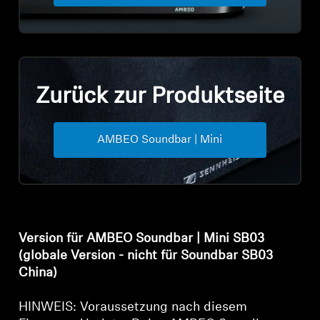
Professionell
Zurück zur Produktseite
AMBEO Soundbar | Mini
Anmeldung erforderlich
Melden Sie sich bei Ihrem Konto an, um
Produkte zu Ihrer Wunschliste hinzuzufügen und
Ihre zuvor gespeicherten Artikel anzuzeigen.
Version für AMBEO Soundbar | Mini SB03
Login
(globale Version - nicht für Soundbar SB03
China)
HINWEIS: Voraussetzung nach diesem