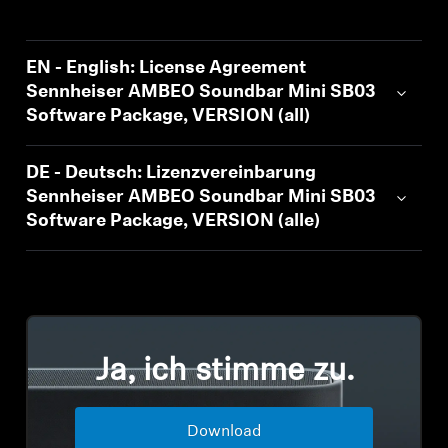
AMBEO Soundbars und Subs
AMBEO entdecken
EN - English: License Agreement
Sennheiser AMBEO Soundbar Mini SB03
AMBEO Ersatzteile & Zubehör
Software Package, VERSION (all)
DE - Deutsch: Lizenzvereinbarung
Entdecken
Sennheiser AMBEO Soundbar Mini SB03
Software Package, VERSION (alle)
Über uns
Innovationen
Soundspace
Ja, ich stimme zu.
Support
Download