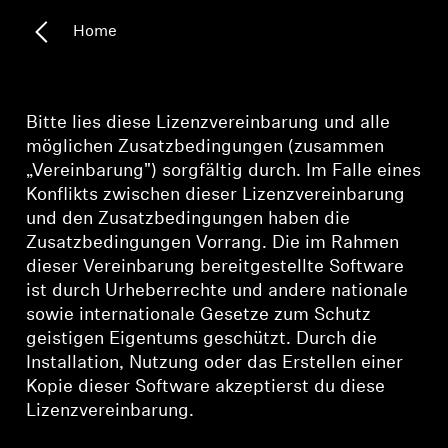
Home
Kopfhörer-Ersatzteile & Zubehör
Hearing
Bitte lies diese Lizenzvereinbarung und alle
möglichen Zusatzbedingungen (zusammen
Hearing
„Vereinbarung") sorgfältig durch. Im Falle eines
Konflikts zwischen dieser Lizenzvereinbarung
und den Zusatzbedingungen haben die
TV-Kopfhörer
Zusatzbedingungen Vorrang. Die im Rahmen
dieser Vereinbarung bereitgestellte Software
Ressourcen zum Thema Hören
ist durch Urheberrechte und andere nationale
sowie internationale Gesetze zum Schutz
Original-Hörteile & Zubehör
geistigen Eigentums geschützt. Durch die
Installation, Nutzung oder das Erstellen einer
Kopie dieser Software akzeptierst du diese
Soundbars
Lizenzvereinbarung.