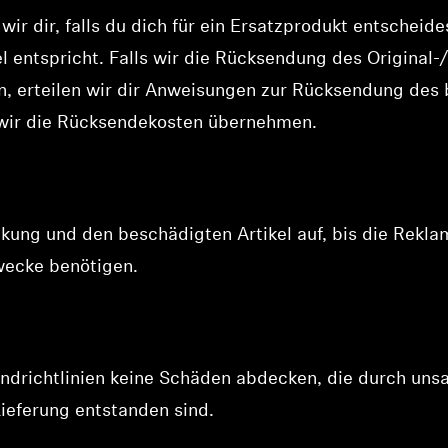
r dir, falls du dich für ein Ersatzprodukt entscheid
kel entspricht. Falls wir die Rücksendung des Original
n, erteilen wir dir Anweisungen zur Rücksendung des 
Anmeldung erforderlich
ir die Rücksendekosten übernehmen.
Melden Sie sich bei Ihrem Konto an, um Produkte zu Ihrer
Wunschliste hinzuzufügen und Ihre zuvor gespeicherten
Artikel anzuzeigen.
Login
kung und den beschädigten Artikel auf, bis die Reklam
wecke benötigen.
sandrichtlinien keine Schäden abdecken, die durch 
ieferung entstanden sind.