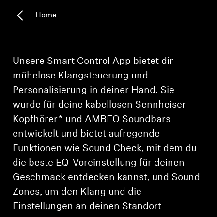
Home
Kopfhörer-Ersatzteile & Zubehör
Hearing
Unsere Smart Control App bietet dir
mühelose Klangsteuerung und
Hearing
Personalisierung in deiner Hand. Sie
wurde für deine kabellosen Sennheiser-
TV-Kopfhörer
Kopfhörer* und AMBEO Soundbars
Ressourcen zum Thema Hören
entwickelt und bietet aufregende
Funktionen wie Sound Check, mit dem du
Original-Hörteile & Zubehör
die beste EQ-Voreinstellung für deinen
Geschmack entdecken kannst, und Sound
Zones, um den Klang und die
Soundbars
Einstellungen an deinen Standort