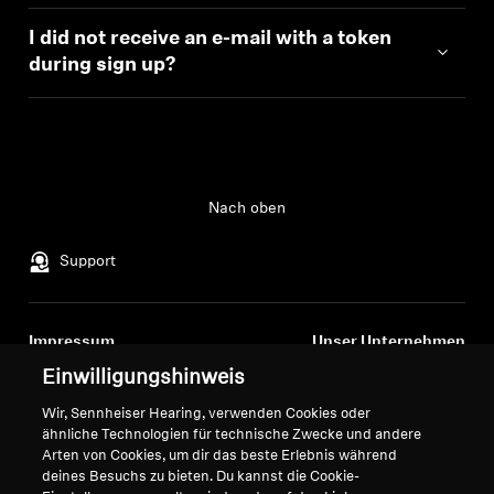
I did not receive an e-mail with a token
during sign up?
Nach oben
Support
Impressum
Unser Unternehmen
Über uns
Einwilligungshinweis
Vertrag widerrufen
Karriere bei Sonova
Wir, Sennheiser Hearing, verwenden Cookies oder
Smart Control
Globale Datenschutzrichtlinie
ähnliche Technologien für technische Zwecke und andere
Datenschutzerklärung
Allgemeine
Arten von Cookies, um dir das beste Erlebnis während
deines Besuchs zu bieten. Du kannst die Cookie-
Pressekontakte
Geschäftsbedingungen für