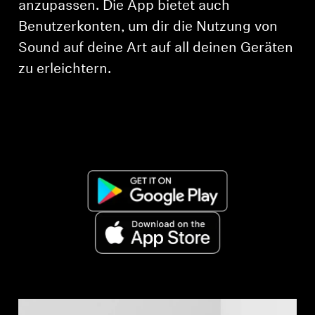
anzupassen. Die App bietet auch
AMBEO Soundbars und Subs
Benutzerkonten, um dir die Nutzung von
AMBEO entdecken
Sound auf deine Art auf all deinen Geräten
zu erleichtern.
AMBEO Ersatzteile & Zubehör
Entdecken
Über uns
Innovationen
Soundspace
Support