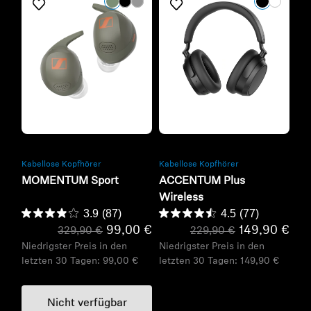
Refurbished
Refurbished
Kabellose Kopfhörer
Kabellose Kopfhörer
MOMENTUM Sport
ACCENTUM Plus
Wireless
3.9
(87)
4.5
(77)
99,00 €
149,90 €
329,90 €
229,90 €
Niedrigster Preis in den
Niedrigster Preis in den
letzten 30 Tagen:
99,00 €
letzten 30 Tagen:
149,90 €
Nicht verfügbar