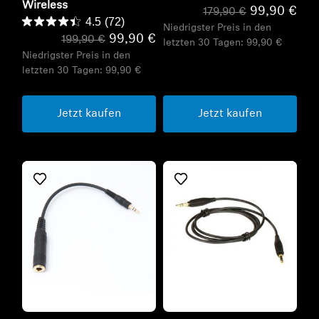
Wireless
99,90 €
179,90 €
4.5
(72)
Niedrigster Preis in den
99,90 €
199,90 €
letzten 30 Tagen:
99,90 €
Niedrigster Preis in den
letzten 30 Tagen:
99,90 €
Jetzt kaufen
Jetzt kaufen
Refurbished
Refurbished