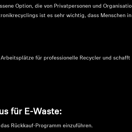
ne Option, die von Privatpersonen und Organisation
tronikrecyclings ist es sehr wichtig, dass Menschen i
rbeitsplätze für professionelle Recycler und schafft
Anmeldung erforderlich
Melden Sie sich bei Ihrem Konto an, um Produkte zu Ihrer
Wunschliste hinzuzufügen und Ihre zuvor gespeicherten
Artikel anzuzeigen.
Login
 für E-Waste:
 das Rückkauf-Programm einzuführen.