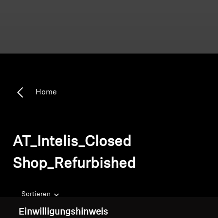
Home
AT_Intelis_Closed
Shop_Refurbished
Sortieren
Einwilligungshinweis