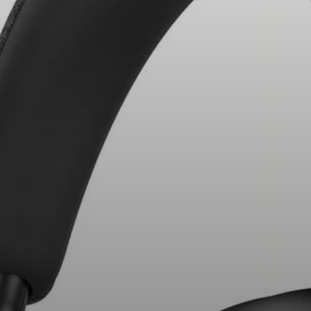
Kopfhörer-Ersatzteile & Zubehör
Hearing
Hearing
TV-Kopfhörer
Ressourcen zum Thema Hören
Original-Hörteile & Zubehör
Soundbars