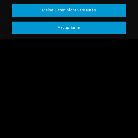
Meine Daten nicht verkaufen
Akzeptieren
Refurbished
Kabellose Kopfhörer
MOMENTUM 4 Wireless
4.4
(533)
229,90 €
369,90 €
Niedrigster Preis in den
letzten 30 Tagen:
249,90 €