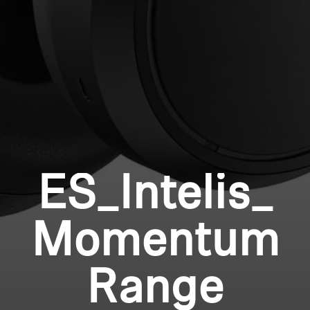
Professionell
Anmeldung erforderlich
Melden Sie sich bei Ihrem Konto an, um
Produkte zu Ihrer Wunschliste hinzuzufügen und
Ihre zuvor gespeicherten Artikel anzuzeigen.
Login
ES_Intelis_
Momentum
Range