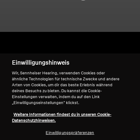
Home
Einwilligungshinweis
Wir, Sennheiser Hearing, verwenden Cookies oder
ähnliche Technologien für technische Zwecke und andere
Arten von Cookies, um dir das beste Erlebnis während
ES_Intelis_Momentum
deines Besuchs zu bieten. Du kannst die Cookie-
Einstellungen verwalten, indem du auf den Link
Range
„Einwilligungseinstellungen" klickst.
Weitere Informationen findest du in unseren Cookie-
Datenschutzhinweisen.
Sortieren
Einwilligungspräferenzen