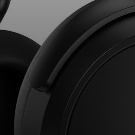
AMBEO Soundbars und Subs
AMBEO entdecken
AMBEO Ersatzteile & Zubehör
Entdecken
Über uns
Innovationen
Soundspace
Support