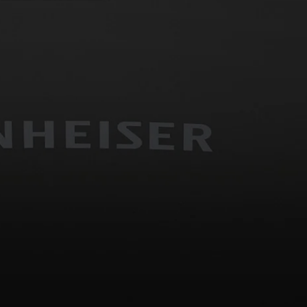
Kopfhörer-Ersatzteile & Zubehör
Hearing
Hearing
TV-Kopfhörer
Ressourcen zum Thema Hören
Original-Hörteile & Zubehör
Soundbars