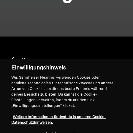
Home
Einwilligungshinweis
Wir, Sennheiser Hearing, verwenden Cookies oder
ähnliche Technologien für technische Zwecke und andere
-IP-55-Schutzklasse
Arten von Cookies, um dir das beste Erlebnis während
deines Besuchs zu bieten. Du kannst die Cookie-
Einstellungen verwalten, indem du auf den Link
„Einwilligungseinstellungen" klickst.
Sortieren
Weitere Informationen findest du in unseren Cookie-
Datenschutzhinweisen.