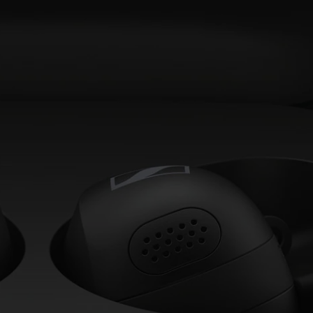
AMBEO Soundbars und Subs
AMBEO entdecken
AMBEO Ersatzteile & Zubehör
Entdecken
Über uns
Innovationen
Soundspace
Support