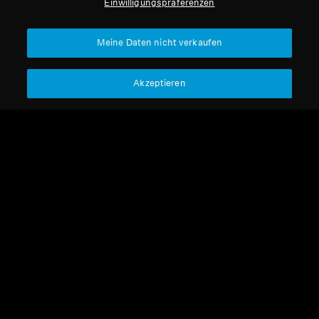
Einwilligungspräferenzen
Meine Daten nicht verkaufen
Akzeptieren
Refurbished
Refurbished
Refurbished Kopfhörer
Kabellose Kopfhörer
MOMENTUM Sport
MOMENTUM Sport
Refurbished
3.9
(87)
89,00 €
99,00 €
329,90 €
329,90 €
Niedrigster Preis in den
Niedrigster Preis in den
letzten 30 Tagen:
89,00 €
letzten 30 Tagen:
99,00 €
Nicht verfügbar
Nicht verfügbar