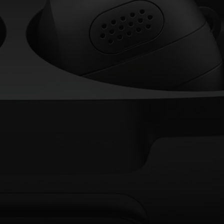
Anmeldung erforderlich
Melden Sie sich bei Ihrem Konto an, um Produkte zu Ihrer
Wunschliste hinzuzufügen und Ihre zuvor gespeicherten
Artikel anzuzeigen.
Login