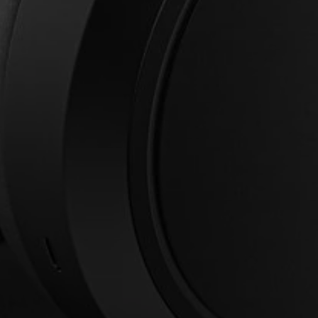
Anmeldung erforderlich
Melden Sie sich bei Ihrem Konto an, um Produkte zu Ihrer
Wunschliste hinzuzufügen und Ihre zuvor gespeicherten
Artikel anzuzeigen.
Login