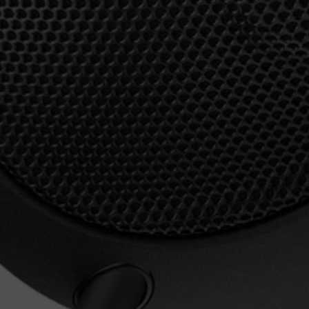
Anmeldung erforderlich
Melden Sie sich bei Ihrem Konto an, um Produkte zu Ihrer
Wunschliste hinzuzufügen und Ihre zuvor gespeicherten
Artikel anzuzeigen.
Login