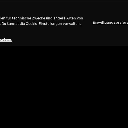
gien für technische Zwecke und andere Arten von
Einwilligungspräfer
. Du kannst die Cookie-Einstellungen verwalten,
weisen.
Refurbished
Ref
Refurbished Kopfhörer
Over-
HD 450BT Refurbished
HD 