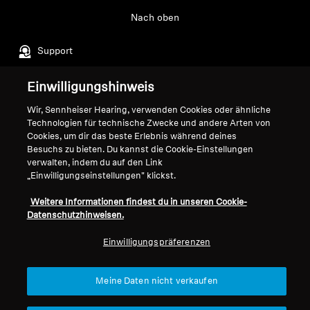
Nach oben
Support
Einwilligungshinweis
Impressum
Unser Unternehmen
Wir, Sennheiser Hearing, verwenden Cookies oder ähnliche
Über uns
Technologien für technische Zwecke und andere Arten von
Vertrag widerrufen
Cookies, um dir das beste Erlebnis während deines
Karriere bei Sonova
Besuchs zu bieten. Du kannst die Cookie-Einstellungen
Pressekontakte
Globale Datenschutzrichtlinie
verwalten, indem du auf den Link
Newsroom
Allgemeine
„Einwilligungseinstellungen" klickst.
Sennheiser Consumer
Geschäftsbedingungen für
Weitere Informationen findest du in unseren Cookie-
Markenbotschafter
Online-Verkäufe an Verbraucher
Datenschutzhinweisen.
Koordinierte Richtlinie zur
Offenlegung von Schwachstellen
Einwilligungspräferenzen
Meine Daten nicht verkaufen