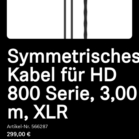
Kopfhörer-Ersatzteile & Zubehör
Hearing
Symmetrische
Hearing
TV-Kopfhörer
Kabel für HD
Ressourcen zum Thema Hören
800 Serie, 3,00
Original-Hörteile & Zubehör
m, XLR
Soundbars
Artikel-Nr. 566287
299,00 €