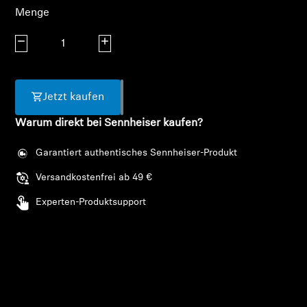
AMBEO Soundbars und Subs
Menge
AMBEO entdecken
Menge verringern
Menge erhöhen
AMBEO Ersatzteile & Zubehör
Jetzt kaufen
Warum direkt bei Sennheiser kaufen?
Entdecken
Garantiert authentisches Sennheiser-Produkt
Über uns
Versandkostenfrei ab 49 €
Experten-Produktsupport
Innovationen
Soundspace
Support