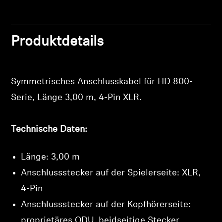
Professionell
Produktdetails
Symmetrisches Anschlusskabel für HD 800-
Serie, Länge 3,00 m, 4-Pin XLR.
Technische Daten:
Anmeldung erforderlich
Melden Sie sich bei Ihrem Konto an, um Produkte
Länge: 3,00 m
zu Ihrer Wunschliste hinzuzufügen und Ihre zuvor
Anschlussstecker auf der Spielerseite: XLR,
gespeicherten Artikel anzuzeigen.
4-Pin
Login
Anschlussstecker auf der Kopfhörerseite:
proprietäres ODU, beidseitige Stecker