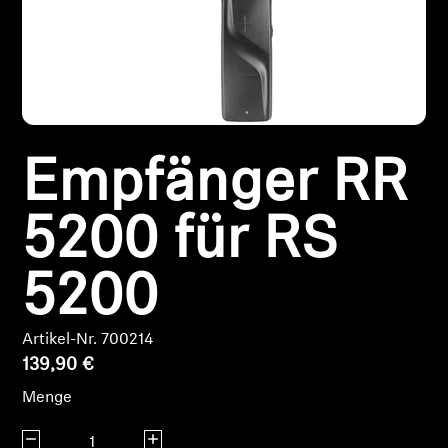
Kopfhörer-Ersatzteile & Zubehör
Hearing
Empfänger RR
Hearing
TV-Kopfhörer
5200 für RS
Ressourcen zum Thema Hören
5200
Original-Hörteile & Zubehör
Artikel-Nr. 700214
139,90 €
Menge
Soundbars
Menge verringern
Menge erhöhen