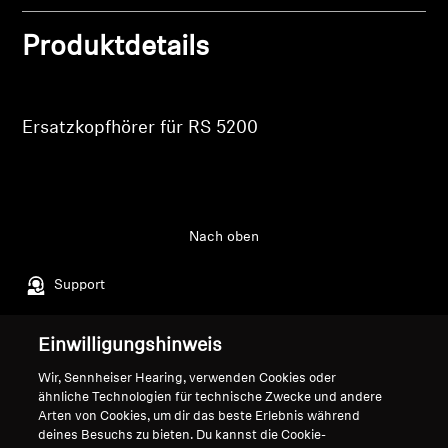
Ihre zuvor gespeicherten Artikel anzuzeigen.
Professionell
Produktdetails
Login
Ersatzkopfhörer für RS 5200
Nach oben
Support
Einwilligungshinweis
Impressum
Unser Unternehmen
Wir, Sennheiser Hearing, verwenden Cookies oder
Über uns
ähnliche Technologien für technische Zwecke und andere
Vertrag widerrufen
Karriere bei Sonova
Arten von Cookies, um dir das beste Erlebnis während
Pressekontakte
deines Besuchs zu bieten. Du kannst die Cookie-
Globale Datenschutzrichtlinie