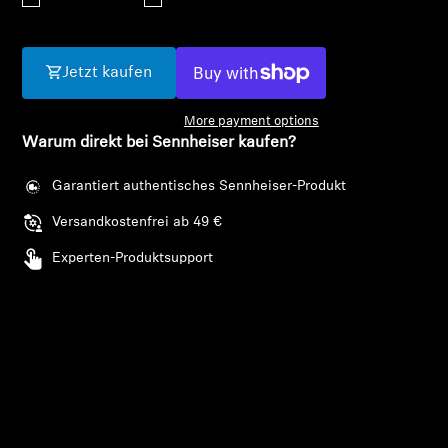
AMBEO Soundbars und Subs
AMBEO entdecken
Jetzt kaufen
AMBEO Ersatzteile & Zubehör
More payment options
Warum direkt bei Sennheiser kaufen?
Garantiert authentisches Sennheiser-Produkt
Entdecken
Versandkostenfrei ab 49 €
Über uns
Experten-Produktsupport
Innovationen
Soundspace
Anmeldung erforderlich
Melden Sie sich bei Ihrem Konto an, um
Support
Produkte zu Ihrer Wunschliste hinzuzufügen und