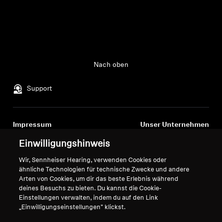
Nach oben
Support
Impressum
Unser Unternehmen
Über uns
Einwilligungshinweis
Vertrag widerrufen
Karriere bei Sonova
Wir, Sennheiser Hearing, verwenden Cookies oder
Pressekontakte
Globale Datenschutzrichtlinie
ähnliche Technologien für technische Zwecke und andere
Newsroom
Allgemeine
Arten von Cookies, um dir das beste Erlebnis während
Sennheiser Consumer
Geschäftsbedingungen für
deines Besuchs zu bieten. Du kannst die Cookie-
Markenbotschafter
Einstellungen verwalten, indem du auf den Link
Online-Verkäufe an Verbraucher
„Einwilligungseinstellungen" klickst.
Koordinierte Richtlinie zur