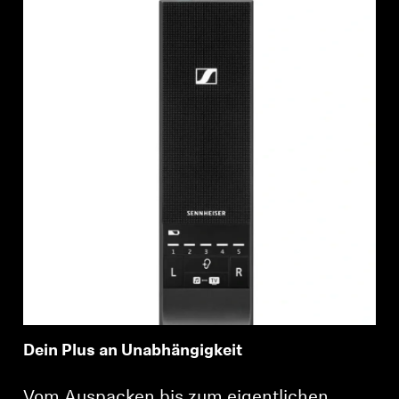
Anmeldung erforderlich
Melden Sie sich bei Ihrem Konto an, um
Produkte zu Ihrer Wunschliste hinzuzufügen und
Ihre zuvor gespeicherten Artikel anzuzeigen.
Login
Dein Plus an Unabhängigkeit
Vom Auspacken bis zum eigentlichen