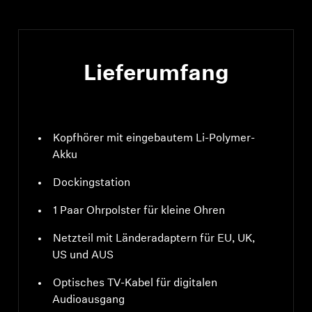
unterstützte
Datenströme: PCM, 32
- 96 kHz/16 - 24 Bit
Lieferumfang
Kopfhörer mit eingebautem Li-Polymer-
Akku
Dockingstation
1 Paar Ohrpolster für kleine Ohren
Netzteil mit Länderadaptern für EU, UK,
US und AUS
Optisches TV-Kabel für digitalen
Audioausgang