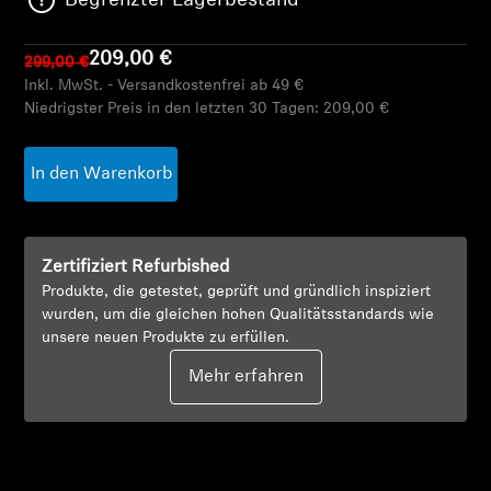
Begrenzter Lagerbestand
AMBEO Soundbars und Subs
209,00 €
299,00 €
AMBEO entdecken
Inkl. MwSt. - Versandkostenfrei ab 49 €
Niedrigster Preis in den letzten 30 Tagen:
209,00 €
AMBEO Ersatzteile & Zubehör
In den Warenkorb
Entdecken
Zertifiziert Refurbished
Über uns
Produkte, die getestet, geprüft und gründlich inspiziert
wurden, um die gleichen hohen Qualitätsstandards wie
Innovationen
unsere neuen Produkte zu erfüllen.
Mehr erfahren
Soundspace
Support