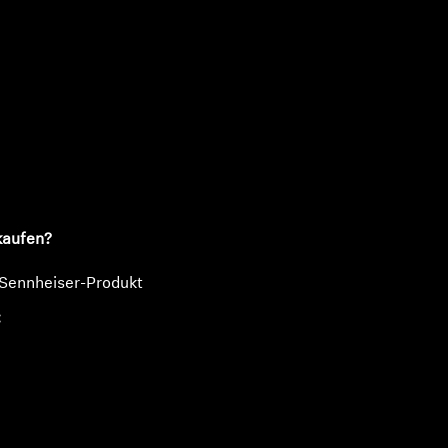
n
kaufen?
 Sennheiser-Produkt
€