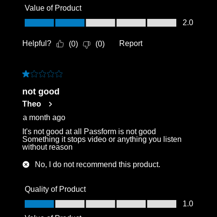
Value of Product
Value of Product, 2.0 out of 5
2.0
Helpful?
Report
(
0
)
(
0
)
1 out of 5 stars.
not good
Theo
a month ago
It's not good at all Passform is not good
Something it stops video or anything you listen
without reason
No, I do not recommend this product.
Quality of Product
Quality of Product, 1.0 out of 5
1.0