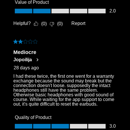
Value of Product
Value of Product, 2.0 out of 5
2.0
Helpful?
Report
(
0
)
(
0
)
2 out of 5 stars.
Mediocre
Jopoilija
28 days ago
I had these twice, the first one went for a warranty
exchange because the sound may break but the
connection doesn't loose. supposedly the intact
headphones still have the same problem.
Otherwise basic headphones with good sound of
course. While waiting for the app support to come
out, it's quite difficult to reset the earbuds.
Quality of Product
Quality of Product, 3.0 out of 5
3.0