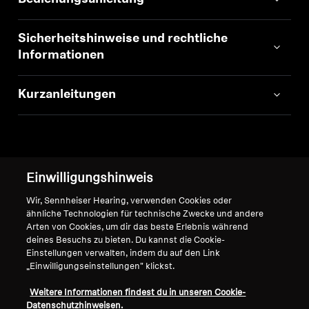
Sicherheitshinweise und rechtliche
Informationen
Kurzanleitungen
Einwilligungshinweis
Nach oben
Wir, Sennheiser Hearing, verwenden Cookies oder
ähnliche Technologien für technische Zwecke und andere
Support
Arten von Cookies, um dir das beste Erlebnis während
deines Besuchs zu bieten. Du kannst die Cookie-
Einstellungen verwalten, indem du auf den Link
„Einwilligungseinstellungen" klickst.
Impressum
Unser Unternehmen
Über uns
Weitere Informationen findest du in unseren Cookie-
Vertrag widerrufen
Karriere bei Sonova
Datenschutzhinweisen.