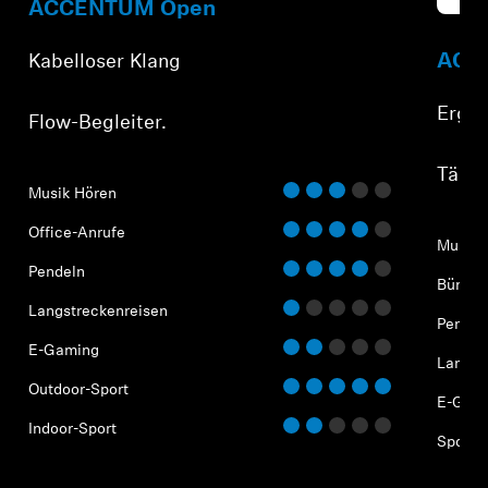
Refur
ACCENTUM Open
ACCE
Kabelloser Klang
Ergon
Flow-Begleiter.
⁠Tägli
Musik Hören
Office-Anrufe
Musik 
Pendeln
Büro-A
Langstreckenreisen
Pendel
E-Gaming
Langst
Outdoor-Sport
E-Gam
Indoor-Sport
Sport