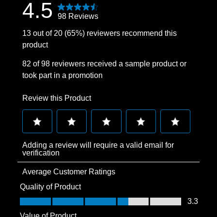
4.5
98 Reviews
13 out of 20 (65%) reviewers recommend this
product
82 of 98 reviewers received a sample product or
took part in a promotion
Review this Product
Select
Select
Select
Select
Select
Adding a review will require a valid email for
to
to
to
to
to
verification
rate
rate
rate
rate
rate
Average Customer Ratings
the
the
the
the
the
item
item
item
item
item
Quality of Product
with
with
with
with
with
Quality of Product, 3.3 out of 5
3.3
1
2
3
4
5
Value of Product