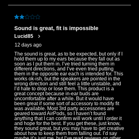
to
3
of
2 out of 5 stars.
98
Sound is great, fit is impossible
Reviews
Lucid85
.
12 days ago
The sound is great, as to be expected, but only if I
hold them up to my ears because they fall out as
soon as I put them in. I’ve tried turning them in
different directions, and I’ve even tried putting
them in the opposite ear each is intended for. This
works ok-ish, but the speakers are pointed in the
wrong direction and still feel a little unstable, and
I’d hate to drop or lose them. This product is a
great concept because in-ear buds are
uncomfortable after a while. But it would have
been great if some sort of accessory to modify fit
was available. Most 3rd party accessories are
geared toward AirPods, so I haven’t found
anything that I can confirm will work until I order it
and hope for the best. If you get these, just know,
they sound great, but you may have to get creative
about how to keep them from falling out. I’d say
maybe it’s just me, but I’ve read reviews on other