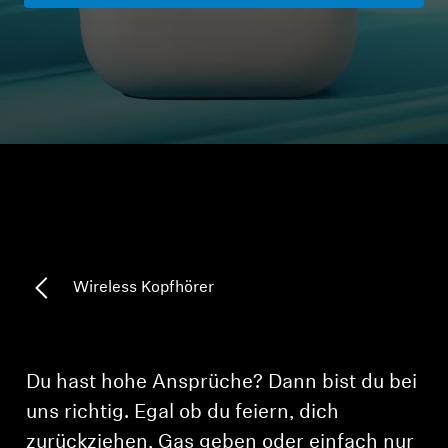
Kopfhörer-Ersatzteile & Zubehör
Hearing
Hearing
TV-Kopfhörer
Ressourcen zum Thema Hören
Wireless Kopfhörer
Original-Hörteile & Zubehör
Du hast hohe Ansprüche? Dann bist du bei
Soundbars
uns richtig. Egal ob du feiern, dich
zurückziehen, Gas geben oder einfach nur