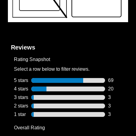
Reviews
Rating Snapshot
Select a row below to filter reviews.
5 stars
stars
69
69 reviews wi
4 stars
stars
20
20 reviews wi
3 stars
stars
3
3 reviews wit
2 stars
stars
3
3 reviews wit
1 star
stars
3
3 reviews wit
Overall Rating