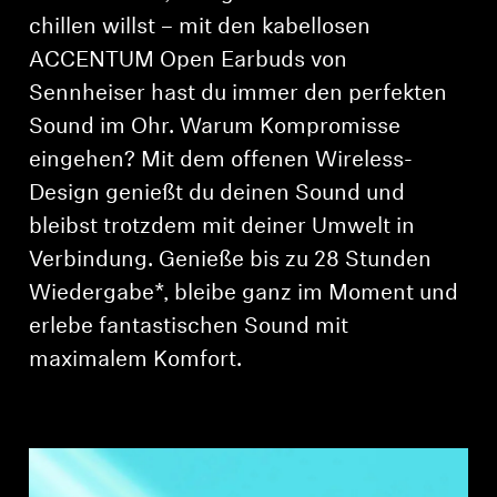
AMBEO Soundbars und Subs
chillen willst – mit den kabellosen
ACCENTUM Open Earbuds von
AMBEO entdecken
Sennheiser hast du immer den perfekten
AMBEO Ersatzteile & Zubehör
Sound im Ohr. Warum Kompromisse
eingehen? Mit dem offenen Wireless-
Design genießt du deinen Sound und
Entdecken
bleibst trotzdem mit deiner Umwelt in
Verbindung. Genieße bis zu 28 Stunden
Über uns
Wiedergabe*, bleibe ganz im Moment und
erlebe fantastischen Sound mit
Innovationen
maximalem Komfort.
Soundspace
Support