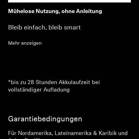
Mühelose Nutzung, ohne Anleitung
Bleib einfach, bleib smart
Mehr anzeigen
*bis zu 28 Stunden Akkulaufzeit bei
vollständiger Aufladung
Garantiebedingungen
Anmeldung erforderlich
Für Nordamerika, Lateinamerika & Karibik und
Melden Sie sich bei Ihrem Konto an, um