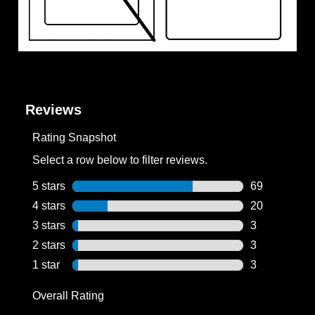
Reviews
Rating Snapshot
Select a row below to filter reviews.
5 stars
stars
69
69 reviews wi
4 stars
stars
20
20 reviews wi
3 stars
stars
3
3 reviews wit
2 stars
stars
3
3 reviews wit
1 star
stars
3
3 reviews wit
Overall Rating