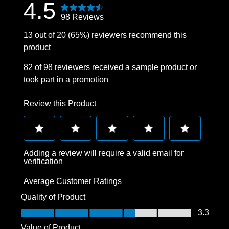
4.5
98 Reviews
13 out of 20 (65%) reviewers recommend this
product
82 of 98 reviewers received a sample product or
took part in a promotion
Review this Product
Select
Select
Select
Select
Select
Adding a review will require a valid email for
to
to
to
to
to
verification
rate
rate
rate
rate
rate
Average Customer Ratings
the
the
the
the
the
item
item
item
item
item
Quality of Product
with
with
with
with
with
Quality of Product, 3.3 out of 5
3.3
1
2
3
4
5
Value of Product