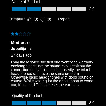
Value of Product
Value of Product, 2.0 out of 5
2.0
Helpful?
Report
(
0
)
(
0
)
2 out of 5 stars.
Mediocre
Jopoilija
27 days ago
I had these twice, the first one went for a warranty
exchange because the sound may break but the
connection doesn't loose. supposedly the intact
headphones still have the same problem.
Otherwise basic headphones with good sound of
course. While waiting for the app support to come
out, it's quite difficult to reset the earbuds.
Quality of Product
Quality of Product, 3.0 out of 5
3.0