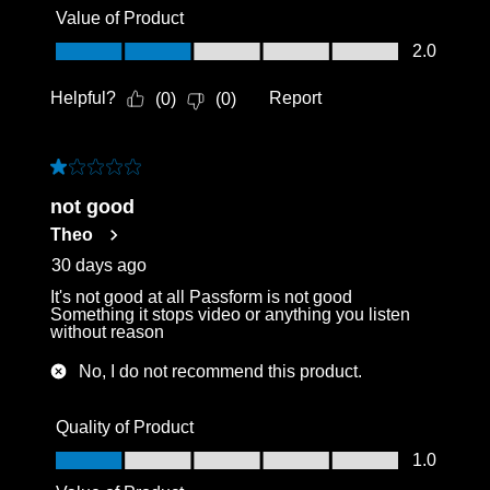
Value of Product
Value of Product, 2.0 out of 5
2.0
Helpful?
Report
(
0
)
(
0
)
1 out of 5 stars.
not good
Theo
30 days ago
It's not good at all Passform is not good
Something it stops video or anything you listen
without reason
No, I do not recommend this product.
Quality of Product
Quality of Product, 1.0 out of 5
1.0