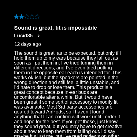
to
3
of
2 out of 5 stars.
98
Sound is great, fit is impossible
Reviews
Lucid85
.
12 days ago
The sound is great, as to be expected, but only if I
hold them up to my ears because they fall out as
soon as I put them in. I’ve tried turning them in
different directions, and I’ve even tried putting
them in the opposite ear each is intended for. This
works ok-ish, but the speakers are pointed in the
wrong direction and still feel a little unstable, and
I’d hate to drop or lose them. This product is a
great concept because in-ear buds are
uncomfortable after a while. But it would have
been great if some sort of accessory to modify fit
was available. Most 3rd party accessories are
geared toward AirPods, so I haven’t found
anything that I can confirm will work until I order it
and hope for the best. If you get these, just know,
they sound great, but you may have to get creative
about how to keep them from falling out. I’d say
maybe it’s just me, but I’ve read reviews on other