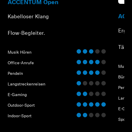
Refur
ACCENTUM Open
ACCE
Kabelloser Klang
Ergon
Flow-Begleiter.
⁠Tägli
Musik Hören
Office-Anrufe
Musik 
Pendeln
Büro-A
Langstreckenreisen
Pendel
E-Gaming
Langst
Outdoor-Sport
E-Gam
Indoor-Sport
Sport