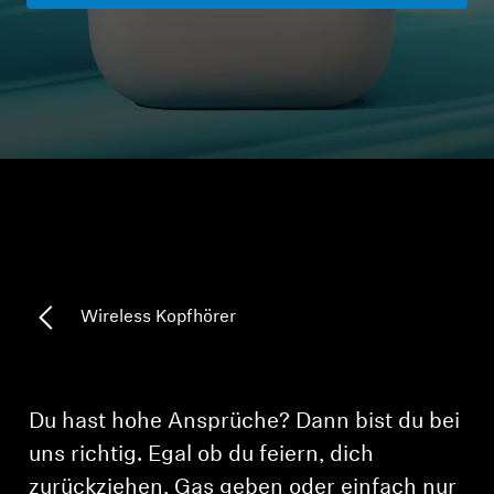
Kopfhörer-Ersatzteile & Zubehör
Hearing
Hearing
TV-Kopfhörer
Ressourcen zum Thema Hören
Wireless Kopfhörer
Original-Hörteile & Zubehör
Du hast hohe Ansprüche? Dann bist du bei
Soundbars
uns richtig. Egal ob du feiern, dich
zurückziehen, Gas geben oder einfach nur