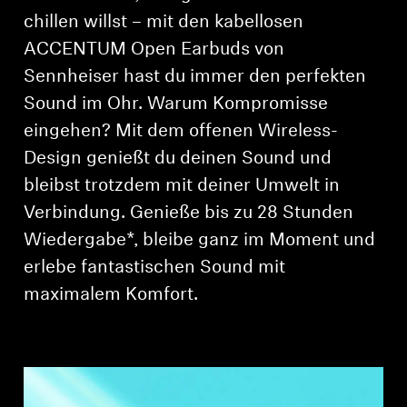
AMBEO Soundbars und Subs
chillen willst – mit den kabellosen
ACCENTUM Open Earbuds von
AMBEO entdecken
Sennheiser hast du immer den perfekten
AMBEO Ersatzteile & Zubehör
Sound im Ohr. Warum Kompromisse
eingehen? Mit dem offenen Wireless-
Design genießt du deinen Sound und
Entdecken
bleibst trotzdem mit deiner Umwelt in
Verbindung. Genieße bis zu 28 Stunden
Über uns
Wiedergabe*, bleibe ganz im Moment und
erlebe fantastischen Sound mit
Innovationen
maximalem Komfort.
Soundspace
Support