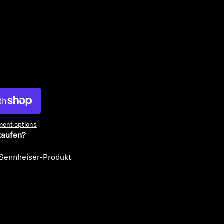
n
ent options
kaufen?
 Sennheiser-Produkt
€