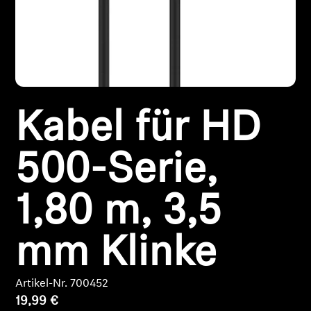
Kopfhörer-Ersatzteile & Zubehör
Hearing
Kabel für HD
Hearing
TV-Kopfhörer
500-Serie,
Ressourcen zum Thema Hören
1,80 m, 3,5
Original-Hörteile & Zubehör
mm Klinke
Soundbars
Artikel-Nr. 700452
19,99 €