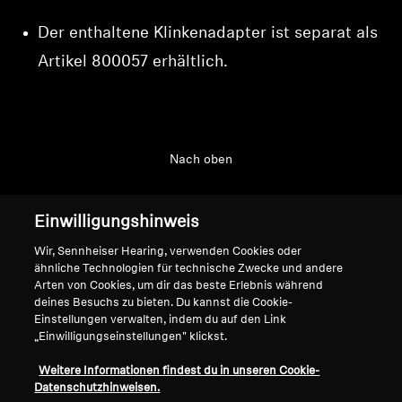
Der enthaltene Klinkenadapter ist separat als
Artikel
800057
erhältlich.
Nach oben
Support
Einwilligungshinweis
Wir, Sennheiser Hearing, verwenden Cookies oder
Impressum
Unser Unternehmen
ähnliche Technologien für technische Zwecke und andere
Arten von Cookies, um dir das beste Erlebnis während
Über uns
deines Besuchs zu bieten. Du kannst die Cookie-
Vertrag widerrufen
Karriere bei Sonova
Einstellungen verwalten, indem du auf den Link
Pressekontakte
„Einwilligungseinstellungen" klickst.
Globale Datenschutzrichtlinie
Newsroom
Allgemeine
Weitere Informationen findest du in unseren Cookie-
Sennheiser Consumer
Geschäftsbedingungen für
Datenschutzhinweisen.
Markenbotschafter