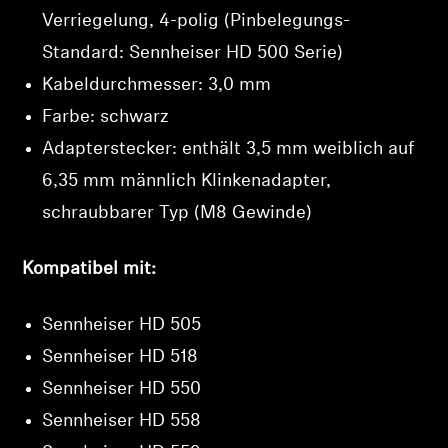
Verriegelung, 4-polig (Pinbelegungs-
Standard: Sennheiser HD 500 Serie)
Kabeldurchmesser: 3,0 mm
Anmeldung erforderlich
Farbe: schwarz
Melden Sie sich bei Ihrem Konto an, um
Adapterstecker: enthält 3,5 mm weiblich auf
Produkte zu Ihrer Wunschliste hinzuzufügen und
6,35 mm männlich Klinkenadapter,
Ihre zuvor gespeicherten Artikel anzuzeigen.
schraubbarer Typ (M8 Gewinde)
Login
Kompatibel mit:
Sennheiser HD 505
Sennheiser HD 518
Sennheiser HD 550
Sennheiser HD 558