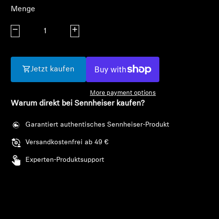
AMBEO Soundbars und Subs
Menge
AMBEO entdecken
Menge verringern
Menge erhöhen
AMBEO Ersatzteile & Zubehör
Jetzt kaufen
More payment options
Entdecken
Warum direkt bei Sennheiser kaufen?
Über uns
Garantiert authentisches Sennheiser-Produkt
Versandkostenfrei ab 49 €
Innovationen
Experten-Produktsupport
Soundspace
Support