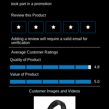
took part in a promotion
Review this Product
Select
Select
Select
Select
Select
Adding a review will require a valid email for
to
to
to
to
to
verification
rate
rate
rate
rate
rate
Average Customer Ratings
the
the
the
the
the
item
item
item
item
item
Quality of Product
with
with
with
with
with
Quality of Product, 4.8 out of 5
4.8
1
2
3
4
5
Value of Product
star.
stars.
stars.
stars.
stars.
Value of Product, 5.0 out of 5
5.0
This
This
This
This
This
action
action
action
action
action
Customer Images and Videos
will
will
will
will
will
open
open
open
open
open
submission
submission
submission
submission
submission