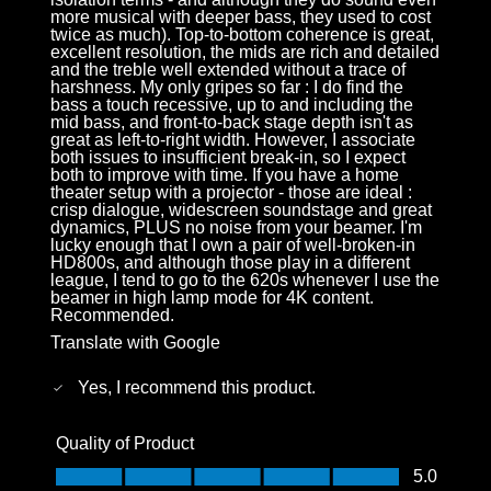
more musical with deeper bass, they used to cost
twice as much). Top-to-bottom coherence is great,
excellent resolution, the mids are rich and detailed
and the treble well extended without a trace of
harshness. My only gripes so far : I do find the
bass a touch recessive, up to and including the
mid bass, and front-to-back stage depth isn't as
great as left-to-right width. However, I associate
both issues to insufficient break-in, so I expect
both to improve with time. If you have a home
theater setup with a projector - those are ideal :
crisp dialogue, widescreen soundstage and great
dynamics, PLUS no noise from your beamer. I'm
lucky enough that I own a pair of well-broken-in
HD800s, and although those play in a different
league, I tend to go to the 620s whenever I use the
beamer in high lamp mode for 4K content.
Recommended.
Translate with Google
Yes, I recommend this product.
Quality of Product
Quality of Product, 5.0 out of 5
5.0