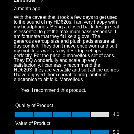
Zenbirder
a month ago
With the caveat that it took a few days to get used
to the sound of my HD620s, I am very happy with
my headphones. Being a closed back design seal
is essential to get the maximum bass response, I
am fortunate that they fit like a glove. The
generous earcup size and plush pads ensure all
day comfort. They don't move once worn and suit
my mobile as well as my desk top set ups
perfectly. For the price, a marvellous set of cans.
They EQ wonderfully and scale up very
satisfactorily. I can easily recommend the
HD620S, they are versatile and suit all the genres
I have enjoyed- from choral to prog, ambient
electronica to alt folk. Marvellous
Yes, I recommend this product.
Quality of Product
Quality of Product, 4.0 out of 5
4.0
Value of Product
Value of Product, 5.0 out of 5
5.0