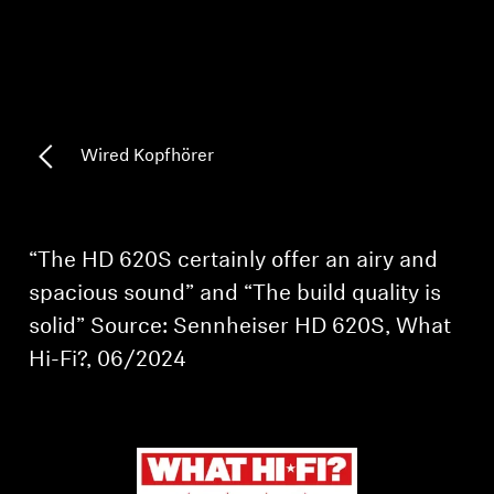
AMBEO Soundbars und Subs
AMBEO entdecken
AMBEO Ersatzteile & Zubehör
Wired Kopfhörer
Entdecken
“The HD 620S certainly offer an airy and
Über uns
spacious sound” and “The build quality is
solid” Source: Sennheiser HD 620S, What
Innovationen
Hi-Fi?, 06/2024
Soundspace
Support