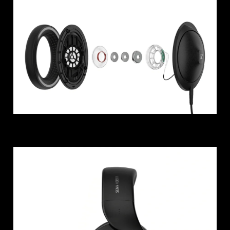
Anmeldung erforderlich
Melden Sie sich bei Ihrem Konto an, um
Produkte zu Ihrer Wunschliste hinzuzufügen und
Ihre zuvor gespeicherten Artikel anzuzeigen.
Login