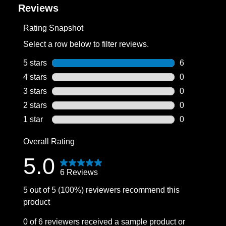
Reviews
Rating Snapshot
Select a row below to filter reviews.
5 stars
stars
6
6 reviews wit
4 stars
stars
0
0 reviews wit
3 stars
stars
0
0 reviews wit
2 stars
stars
0
0 reviews wit
1 star
stars
0
0 reviews wit
Overall Rating
5.0
6 Reviews
5 out of 5 (100%) reviewers recommend this
product
0 of 6 reviewers received a sample product or