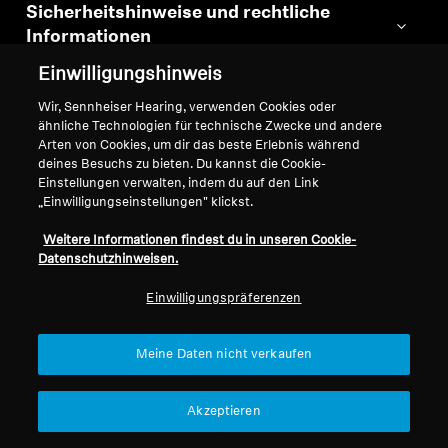
Sicherheitshinweise und rechtliche
Informationen
Einwilligungshinweis
Wir, Sennheiser Hearing, verwenden Cookies oder
ähnliche Technologien für technische Zwecke und andere
Arten von Cookies, um dir das beste Erlebnis während
Zubehör & Ersatzteile
deines Besuchs zu bieten. Du kannst die Cookie-
Einstellungen verwalten, indem du auf den Link
Wir legen großen Wert auf die
„Einwilligungseinstellungen" klickst.
Langlebigkeit unserer Produkte.
Weitere Informationen findest du in unseren Cookie-
Datenschutzhinweisen.
Einwilligungspräferenzen
Meine Daten nicht verkaufen
Akzeptieren