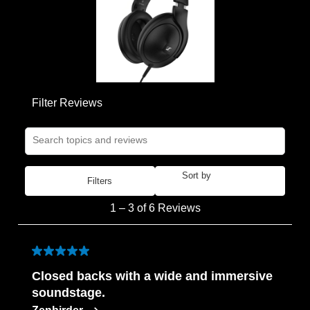
form.
form.
form.
form.
form.
Filter Reviews
Search topics and reviews search region
Sort by
Filters
Most Recent
1
1
–
3 of 6
Reviews
to
3
of
5 out of 5 stars.
6
Closed backs with a wide and immersive
Reviews
soundstage.
.