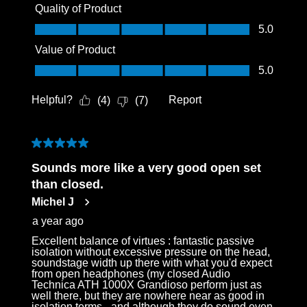
Quality of Product
Quality of Product, 5.0 out of 5
5.0
Value of Product
Value of Product, 5.0 out of 5
5.0
Helpful?
Report
(
4
)
(
7
)
5 out of 5 stars.
Sounds more like a very good open set
than closed.
Michel J
a year ago
Excellent balance of virtues : fantastic passive
isolation without excessive pressure on the head,
soundstage width up there with what you'd expect
from open headphones (my closed Audio
Technica ATH 1000X Grandioso perform just as
well there, but they are nowhere near as good in
isolation terms - and although they do sound even