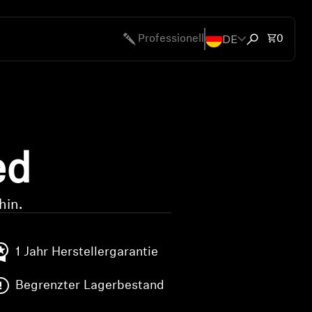
DE
Artike
Professionell
0
Suchfenster 
en
bote
ed
hin.
1 Jahr Herstellergarantie
Begrenzter Lagerbestand