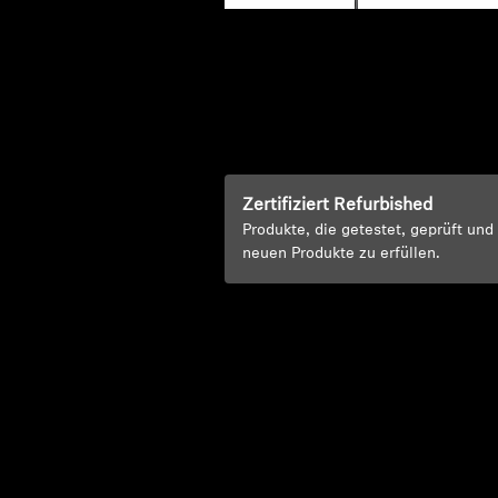
Zertifiziert Refurbished
Produkte, die getestet, geprüft un
neuen Produkte zu erfüllen.