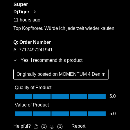
535
Super
Reviews
DjTiger
.
11 hours ago
Top Kopfhörer. Würde ich jederzeit wieder kaufen
.
Q:
Order Number
A:
7717497241941
Yes, I recommend this product.
Originally posted on
MOMENTUM 4 Denim
Quality of Product
Quality of Product, 5.0 out of 5
5.0
Value of Product
Value of Product, 5.0 out of 5
5.0
Helpful?
Report
(
0
)
(
0
)