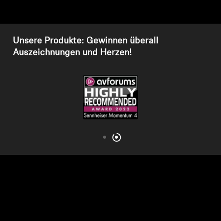
AMBEO Soundbars und Subs
AMBEO entdecken
Unsere Produkte: Gewinnen überall
Auszeichnungen und Herzen!
AMBEO Ersatzteile & Zubehör
Entdecken
Über uns
Innovationen
Soundspace
Support