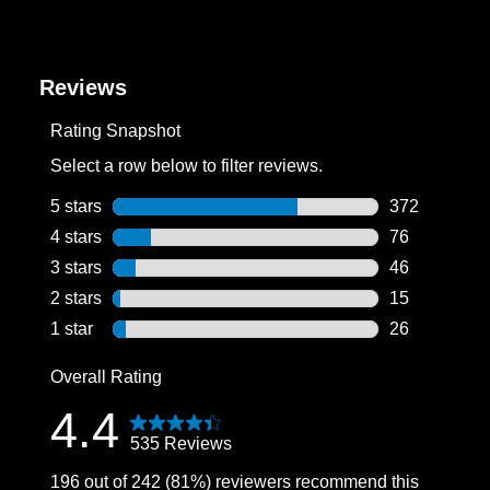
Reviews
Rating Snapshot
Select a row below to filter reviews.
5 stars
stars
372
372 reviews w
4 stars
stars
76
76 reviews wi
3 stars
stars
46
46 reviews wi
2 stars
stars
15
15 reviews wi
1 star
stars
26
26 reviews wi
Overall Rating
4.4
535 Reviews
196 out of 242 (81%) reviewers recommend this