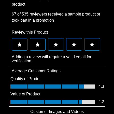
product
67 of 535 reviewers received a sample product or
took part in a promotion
Review this Product
Select
Select
Select
Select
Select
Adding a review will require a valid email for
to
to
to
to
to
verification
rate
rate
rate
rate
rate
Average Customer Ratings
the
the
the
the
the
item
item
item
item
item
Quality of Product
with
with
with
with
with
Quality of Product, 4.3 out of 5
4.3
1
2
3
4
5
Value of Product
star.
stars.
stars.
stars.
stars.
Value of Product, 4.2 out of 5
4.2
This
This
This
This
This
action
action
action
action
action
Customer Images and Videos