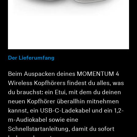
Der Lieferumfang
Beim Auspacken deines MOMENTUM 4
Anmeldung erforderlich
Wireless Kopfhörers findest du alles, was
Melden Sie sich bei Ihrem Konto an, um
du brauchst: ein Etui, mit dem du deinen
Produkte zu Ihrer Wunschliste hinzuzufügen und
Ihre zuvor gespeicherten Artikel anzuzeigen.
neuen Kopfhörer überallhin mitnehmen
kannst, ein USB-C-Ladekabel und ein 1,2-
Login
m-Audiokabel sowie eine
Schnellstartanleitung, damit du sofort