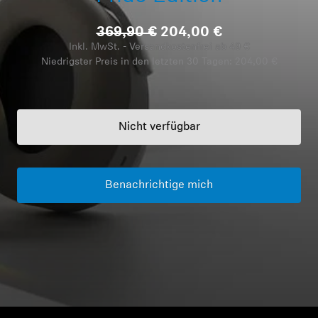
Kopfhörer-Ersatzteile & Zubehör
369,90 €
204,00 €
Inkl. MwSt. - Versandkostenfrei ab 49 €
Niedrigster Preis in den letzten 30 Tagen:
204,00 €
Hearing
Hearing
Nicht verfügbar
TV-Kopfhörer
Benachrichtige mich
Ressourcen zum Thema Hören
Original-Hörteile & Zubehör
Soundbars