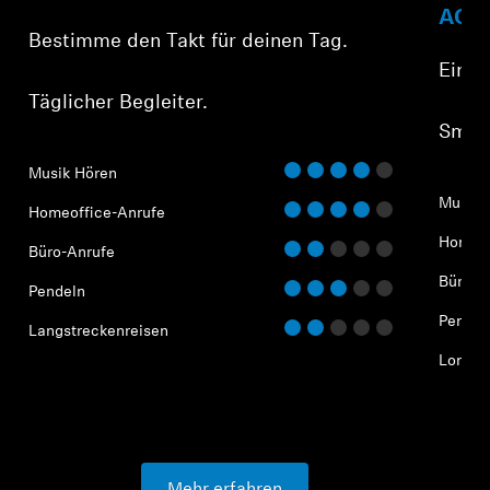
ACCE
Bestimme den Takt für deinen Tag.
Ein g
Täglicher Begleiter.
Smart
Musik Hören
Musik 
Homeoffice-Anrufe
Homeof
Büro-Anrufe
Büro-A
Pendeln
Pendel
Langstreckenreisen
Long-D
Mehr erfahren