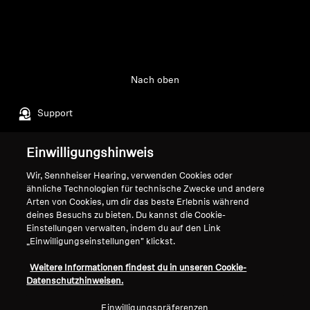
Nach oben
Support
Einwilligungshinweis
Impressum
Unser Unternehmen
Wir, Sennheiser Hearing, verwenden Cookies oder
Über uns
ähnliche Technologien für technische Zwecke und andere
Vertrag widerrufen
Karriere bei Sonova
Arten von Cookies, um dir das beste Erlebnis während
deines Besuchs zu bieten. Du kannst die Cookie-
Pressekontakte
Globale Datenschutzrichtlinie
Einstellungen verwalten, indem du auf den Link
Newsroom
Allgemeine
„Einwilligungseinstellungen" klickst.
Sennheiser Consumer
Geschäftsbedingungen für
Markenbotschafter
Online-Verkäufe an Verbraucher
Weitere Informationen findest du in unseren Cookie-
Datenschutzhinweisen.
Koordinierte Richtlinie zur
Offenlegung von Schwachstellen
Einwilligungspräferenzen