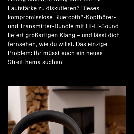
AMBEO Soundbars und Subs
Lautstärke zu diskutieren? Dieses
kompromisslose Bluetooth®-Kopfhörer-
AMBEO entdecken
und Transmitter-Bundle mit Hi-Fi-Sound
AMBEO Ersatzteile & Zubehör
liefert großartigen Klang – und lässt dich
fernsehen, wie du willst. Das einzige
Problem: Ihr müsst euch ein neues
Entdecken
Streitthema suchen
Über uns
Innovationen
Soundspace
Support