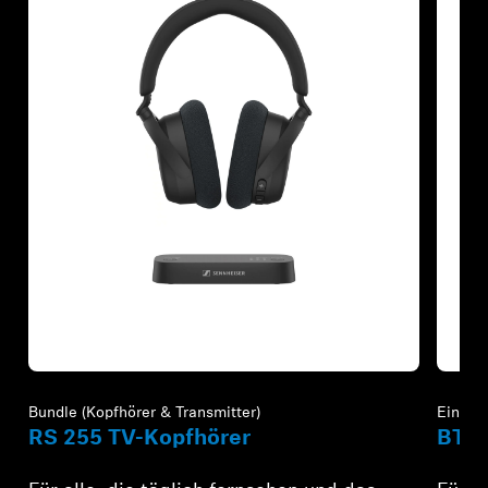
Refurbished
Refur
Bundle (Kopfhörer & Transmitter)
Einzeln
RS 255 TV-Kopfhörer
BTA1