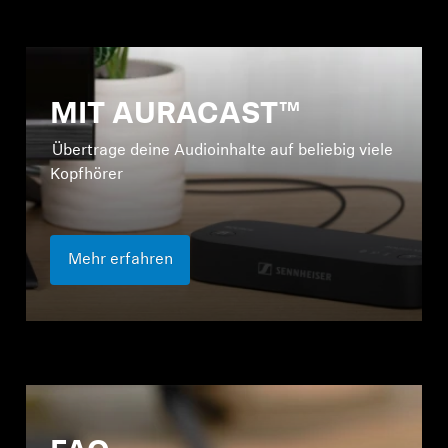
MIT AURACAST™
Übertrage deine Audioinhalte auf beliebig viele
Kopfhörer
Mehr erfahren