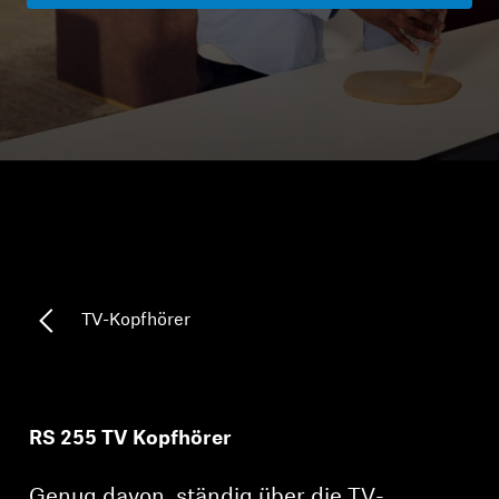
Kopfhörer-Ersatzteile & Zubehör
Hearing
Hearing
TV-Kopfhörer
Ressourcen zum Thema Hören
TV-Kopfhörer
Original-Hörteile & Zubehör
RS 255 TV Kopfhörer
Soundbars
Genug davon, ständig über die TV-