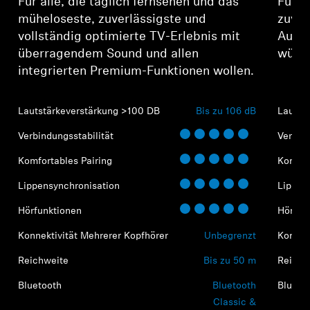
Für alle, die täglich fernsehen und das
Für A
müheloseste, zuverlässigste und
zuver
vollständig optimierte TV-Erlebnis mit
Audio
überragendem Sound und allen
wünsc
integrierten Premium-Funktionen wollen.
Lautstärkeverstärkung >100 DB
Bis zu 106 dB
Lautst
Verbindungsstabilität
Verbind
Komfortables Pairing
Komfor
Lippensynchronisation
Lippen
Hörfunktionen
Hörfun
Konnektivität Mehrerer Kopfhörer
Unbegrenzt
Konnek
Reichweite
Bis zu 50 m
Reichw
Bluetooth
Bluetooth
Blueto
Classic &