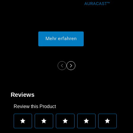
AURACAST™
Mehr erfahren
Reviews
Review this Product
Select
Select
Select
Select
Select