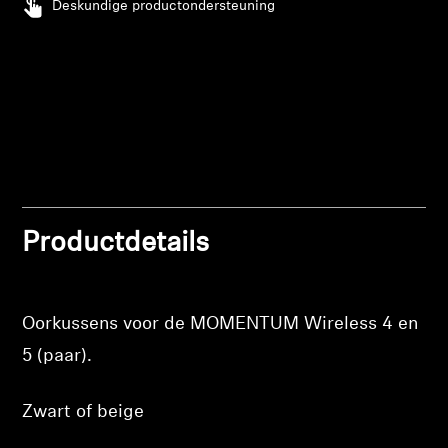
Deskundige productondersteuning
Professioneel
Inloggen vereist
Meld u aan bij uw account om producten aan uw
verlanglijst toe te voegen en uw eerder
opgeslagen artikelen te bekijken.
Login
Productdetails
Oorkussens voor de MOMENTUM Wireless 4 en
5 (paar).
Zwart of beige