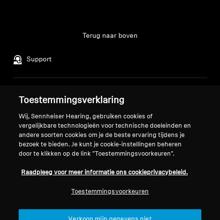
Terug naar boven
Support
Juridische kennisgeving
Ons bedrijf
Toestemmingsverklaring
Over ons
Wij, Sennheiser Hearing, gebruiken cookies of
Herroep overeenkomst
Carrière bij Sonova
vergelijkbare technologieën voor technische doeleinden en
Perscontacten
Wereldwijd privacybeleid
andere soorten cookies om je de beste ervaring tijdens je
Nieuwskamer
bezoek te bieden. Je kunt je cookie-instellingen beheren
Algemene verkoopvoorwaarden
door te klikken op de link "Toestemmingsvoorkeuren".
Sennheiser Consumer
voor online verkoop aan
merkambassadeurs
consumenten
Raadpleeg voor meer informatie ons cookieprivacybeleid.
Beleid voor gecoördineerde
Toestemmingsvoorkeuren
openbaarmaking van
kwetsbaarheden
Verkoop mijn gegevens niet