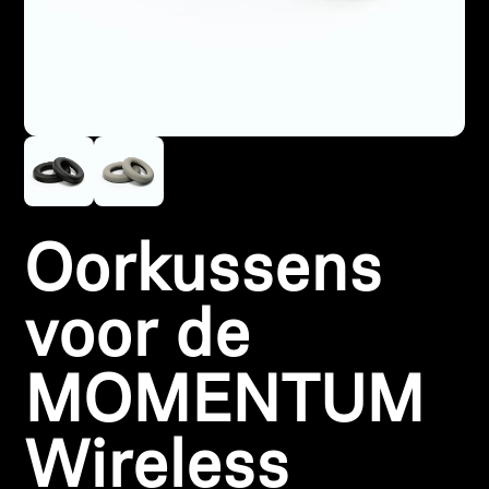
Koptelefoononderdelen en accessoires
Hearing
Gehoor per categorie
TV-koptelefoons voor gehoorondersteuning
Oorkussens
Gehoorbronnen
voor de
Originele gehooronderdelengehoor en accessoires
MOMENTUM
Soundbars
Wireless