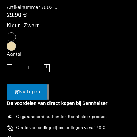
AMBEO soundbars en Subs
Artikelnummer 700210
29,90 €
Ontdek AMBEO
Kleur:
Zwart
AMBEO-onderdelen en accessoires
Aantal
Ontdekken
Aantal verlagen
Aantal verhogen
Over ons
Innovaties
Nu kopen
De voordelen van direct kopen bij Sennheiser
Sound Space
Gegarandeerd authentiek Sennheiser-product
Gratis verzending bij bestellingen vanaf 49 €
Support