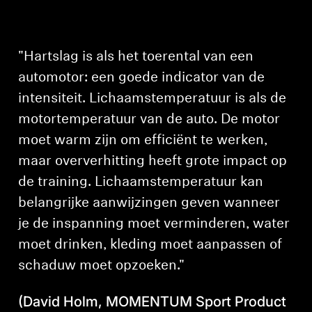
Inloggen vereist
Meld u aan bij uw account om producten aan uw
verlanglijst toe te voegen en uw eerder
"Hartslag is als het toerental van een
opgeslagen artikelen te bekijken.
automotor: een goede indicator van de
Login
intensiteit. Lichaamstemperatuur is als de
motortemperatuur van de auto. De motor
moet warm zijn om efficiënt te werken,
maar oververhitting heeft grote impact op
de training. Lichaamstemperatuur kan
belangrijke aanwijzingen geven wanneer
je de inspanning moet verminderen, water
moet drinken, kleding moet aanpassen of
schaduw moet opzoeken."
(David Holm, MOMENTUM Sport Product