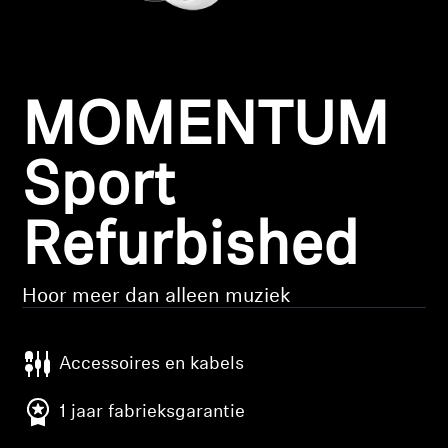
Koptelefoononderdelen en accessoires
MOMENTUM
Hearing
Gehoor per categorie
Sport
TV-koptelefoons voor gehoorondersteuning
Refurbished
Gehoorbronnen
Hoor meer dan alleen muziek
Originele gehooronderdelengehoor en accessoires
Accessoires en kabels
Soundbars
1 jaar fabrieksgarantie