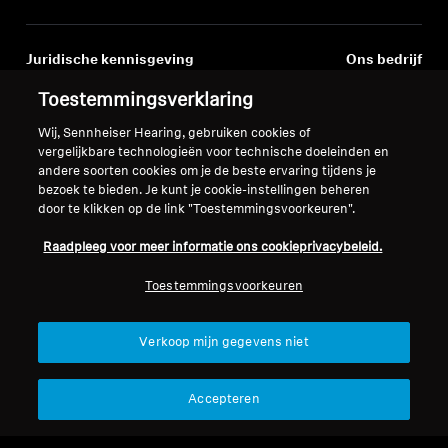
Juridische kennisgeving
Ons bedrijf
Over ons
Toestemmingsverklaring
Herroep overeenkomst
Carrière bij Sonova
Wij, Sennheiser Hearing, gebruiken cookies of
Perscontacten
Wereldwijd privacybeleid
vergelijkbare technologieën voor technische doeleinden en
Nieuwskamer
Algemene verkoopvoorwaarden
andere soorten cookies om je de beste ervaring tijdens je
Sennheiser Consumer
voor online verkoop aan
bezoek te bieden. Je kunt je cookie-instellingen beheren
merkambassadeurs
door te klikken op de link "Toestemmingsvoorkeuren".
consumenten
Beleid voor gecoördineerde
Raadpleeg voor meer informatie ons cookieprivacybeleid.
openbaarmaking van
kwetsbaarheden
Toestemmingsvoorkeuren
Verkoop mijn gegevens niet
Colofon
Cookie-instellingen
Accepteren
Verklaring inzake digitale toegankelijkheid