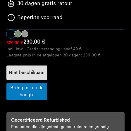
AMBEO soundbars en Subs
30 dagen gratis retour
Beperkte voorraad
Ontdek AMBEO
AMBEO-onderdelen en accessoires
230,00 €
329,90 €
Incl. btw - Gratis verzending vanaf 49 €
Laagste prijs in de afgelopen 30 dagen:
230,00 €
Ontdekken
Over ons
Niet beschikbaar
Innovaties
Breng mij op de
hoogte
Sound Space
Gecertificeerd Refurbished
Support
Producten die zijn getest, gecontroleerd en grondig