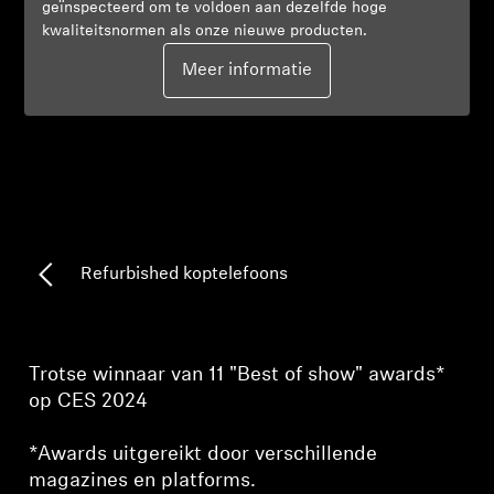
geïnspecteerd om te voldoen aan dezelfde hoge
kwaliteitsnormen als onze nieuwe producten.
Professioneel
Meer informatie
Refurbished koptelefoons
Trotse winnaar van 11 "Best of show" awards*
op CES 2024
*Awards uitgereikt door verschillende
magazines en platforms.