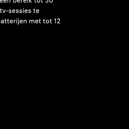
en bereik tot 30
tv-sessies te
atterijen met tot 12