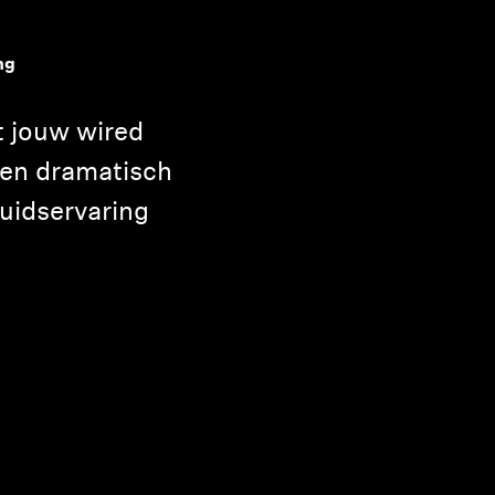
ng
t jouw wired
een dramatisch
luidservaring