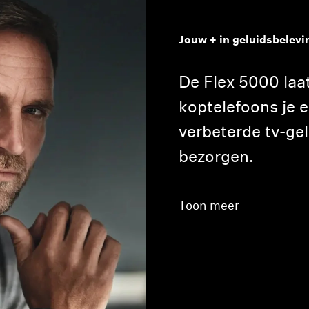
Jouw + in geluidsbelevi
De Flex 5000 laa
koptelefoons je 
verbeterde tv-ge
Inloggen vereist
bezorgen.
Meld u aan bij uw account om producten aan uw verlanglijst
toe te voegen en uw eerder opgeslagen artikelen te bekijken.
Toon meer
Login