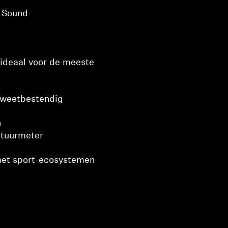
t Sound
ideaal voor de meeste
 zweetbestendig
n
tuurmeter
met sport-ecosystemen