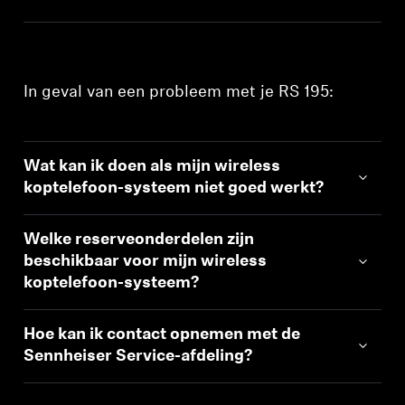
Inloggen vereist
Meld u aan bij uw account om producten aan uw
In geval van een probleem met je RS 195:
verlanglijst toe te voegen en uw eerder
opgeslagen artikelen te bekijken.
Login
Wat kan ik doen als mijn wireless
koptelefoon-systeem niet goed werkt?
Welke reserveonderdelen zijn
beschikbaar voor mijn wireless
koptelefoon-systeem?
Hoe kan ik contact opnemen met de
Sennheiser Service-afdeling?