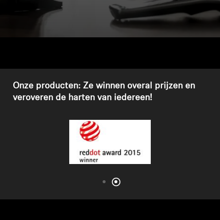
Koptelefoononderdelen en accessoires
Hearing
Gehoor per categorie
Onze producten: Ze winnen overal prijzen en
veroveren de harten van iedereen!
TV-koptelefoons voor gehoorondersteuning
Gehoorbronnen
Originele gehooronderdelengehoor en accessoires
Soundbars