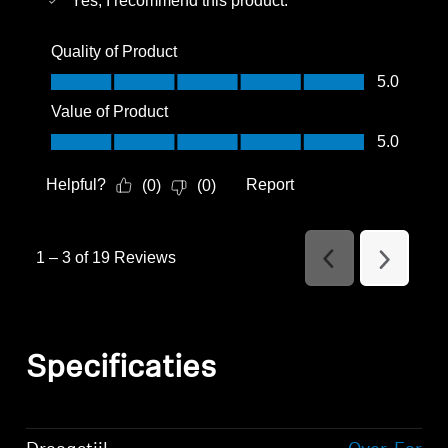
Yes, I recommend this product.
Quality of Product
Quality of Product, 5.0 out of 5
5.0
Value of Product
Value of Product, 5.0 out of 5
5.0
Helpful?
Report
(
0
)
(
0
)
1
–
3 of 19
Reviews
Previous
Next
Reviews
Reviews
Specificaties