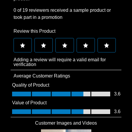
0 of 19 reviewers received a sample product or
took part in a promotion
Review this Product
Select
Select
Select
Select
Select
Adding a review will require a valid email for
to
to
to
to
to
verification
rate
rate
rate
rate
rate
Average Customer Ratings
the
the
the
the
the
item
item
item
item
item
Quality of Product
with
with
with
with
with
Quality of Product, 3.6 out of 5
3.6
1
2
3
4
5
Value of Product
star.
stars.
stars.
stars.
stars.
Value of Product, 3.6 out of 5
3.6
This
This
This
This
This
action
action
action
action
action
Customer Images and Videos
will
will
will
will
will