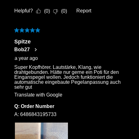
Helpful?
Report
(
0
)
(
0
)
5 out of 5 stars.
Spitze
Bob27
a year ago
Super Kopfhörer. Lautstärke, Klang, wie
drahtgebunden. Hätte nur gerne ein Poti für den
Einganspegel wollen. Jedoch funktioniert die
automatische eingebaute Pegelanpassung auch
sehr gut
Translate with Google
Q:
Order Number
A:
6486843195733