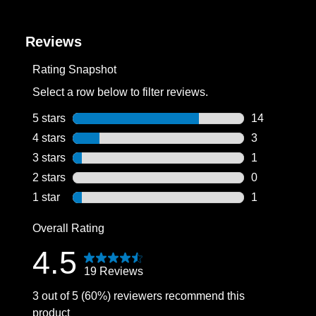
Reviews
Rating Snapshot
Select a row below to filter reviews.
5 stars
stars
14
14 reviews wi
4 stars
stars
3
3 reviews wit
3 stars
stars
1
1 review with
2 stars
stars
0
0 reviews wit
1 star
stars
1
1 review with
Overall Rating
4.5
19 Reviews
3 out of 5 (60%) reviewers recommend this
product