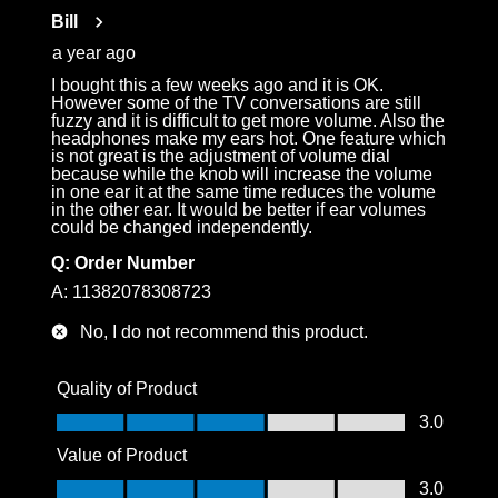
Reviews
Bill
.
a year ago
I bought this a few weeks ago and it is OK.
However some of the TV conversations are still
fuzzy and it is difficult to get more volume. Also the
headphones make my ears hot. One feature which
is not great is the adjustment of volume dial
because while the knob will increase the volume
in one ear it at the same time reduces the volume
in the other ear. It would be better if ear volumes
could be changed independently.
Q:
Order Number
A:
11382078308723
No, I do not recommend this product.
Quality of Product
Quality of Product, 3.0 out of 5
3.0
Value of Product
Value of Product, 3.0 out of 5
3.0