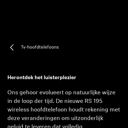
AMBEO soundbars en Subs
Ontdek AMBEO
AMBEO-onderdelen en accessoires
Tv-hoofdtelefoons
Ontdekken
Over ons
Herontdek het luisterplezier
Innovaties
Ons gehoor evolueert op natuurlijke wijze
Sound Space
in de loop der tijd. De nieuwe RS 195
wireless hoofdtelefoon houdt rekening met
deze veranderingen om uitzonderlijk
Support
geluid te leveren dat volledig