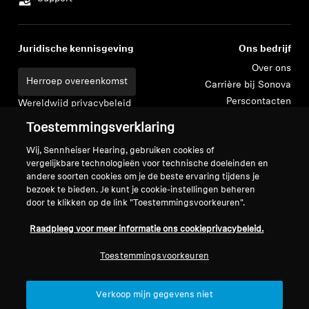
Juridische kennisgeving
Ons bedrijf
Over ons
Herroep overeenkomst
Carrière bij Sonova
Perscontacten
Wereldwijd privacybeleid
Nieuwskamer
Algemene verkoopvoorwaarden
Toestemmingsverklaring
Sennheiser Consumer
voor online verkoop aan
merkambassadeurs
Wij, Sennheiser Hearing, gebruiken cookies of
consumenten
vergelijkbare technologieën voor technische doeleinden en
Beleid voor gecoördineerde
andere soorten cookies om je de beste ervaring tijdens je
openbaarmaking van
bezoek te bieden. Je kunt je cookie-instellingen beheren
kwetsbaarheden
door te klikken op de link "Toestemmingsvoorkeuren".
Raadpleeg voor meer informatie ons cookieprivacybeleid.
Toestemmingsvoorkeuren
Colofon
Cookie-instellingen
Verkoop mijn gegevens niet
Verklaring inzake digitale toegankelijkheid