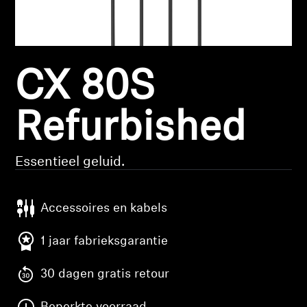
Koptelefoononderdelen en accessoires
CX 80S
Hearing
Gehoor per categorie
Refurbished
TV-koptelefoons voor gehoorondersteuning
Essentieel geluid.
Gehoorbronnen
Accessoires en kabels
Originele gehooronderdelengehoor en accessoires
1 jaar fabrieksgarantie
30 dagen gratis retour
Soundbars