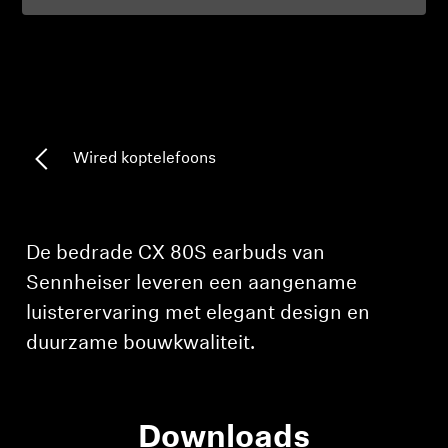
Professioneel
Wired koptelefoons
De bedrade CX 80S earbuds van
Inloggen vereist
Sennheiser leveren een aangename
Meld u aan bij uw account om producten aan uw
luisterervaring met elegant design en
verlanglijst toe te voegen en uw eerder
duurzame bouwkwaliteit.
opgeslagen artikelen te bekijken.
Login
Downloads