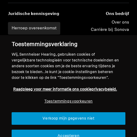
Juridische kennisgeving
Ons bedrijf
Over ons
Herroep overeenkomst
Carrière bij Sonova
Perscontacten
Wereldwijd privacybeleid
Toestemmingsverklaring
Nieuwskamer
Algemene verkoopvoorwaarden
Sennheiser Consumer
voor online verkoop aan
Wij, Sennheiser Hearing, gebruiken cookies of
merkambassadeurs
consumenten
vergelijkbare technologieën voor technische doeleinden en
andere soorten cookies om je de beste ervaring tijdens je
Beleid voor gecoördineerde
bezoek te bieden. Je kunt je cookie-instellingen beheren
openbaarmaking van
door te klikken op de link "Toestemmingsvoorkeuren".
kwetsbaarheden
Raadpleeg voor meer informatie ons cookieprivacybeleid.
Toestemmingsvoorkeuren
Colofon
Cookie-instellingen
Verkoop mijn gegevens niet
Verklaring inzake digitale toegankelijkheid
© 2026 Sonova Consumer Hearing GmbH
Accepteren