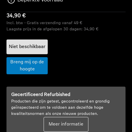
Beperkte voorraad
AMBEO soundbars en Subs
34,90 €
Ontdek AMBEO
Incl. btw - Gratis verzending vanaf 49 €
Laagste prijs in de afgelopen 30 dagen:
34,90 €
AMBEO-onderdelen en accessoires
Niet beschikbaar
Ontdekken
Breng mij op de
hoogte
Over ons
Innovaties
Gecertificeerd Refurbished
Producten die zijn getest, gecontroleerd en grondig
Sound Space
geïnspecteerd om te voldoen aan dezelfde hoge
kwaliteitsnormen als onze nieuwe producten.
Meer informatie
Support