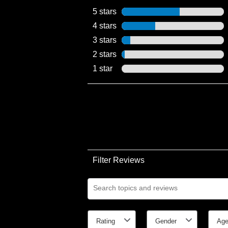
5 stars
stars
4 stars
stars
3 stars
stars
2 stars
stars
1 star
stars
Filter Reviews
Search topics and reviews search reg
Rating
Gender
Ag