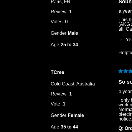
Soun
Paris, FR
a yea
Review
1
This h
Votes
0
(AKG a
all, C
Gender
Male
Ye
Age
25 to 34
Helpfu
TCree
5 out 
So so
Gold Coast, Australia
a yea
Review
1
I only
Vote
1
workin
Normal
pierci
Gender
Female
notice
Age
35 to 44
Q:
Or