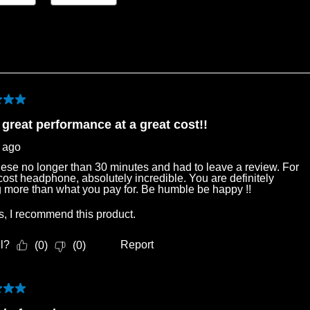
of 5 stars.
 great performance at a great cost!!
r ago
ese no longer than 30 minutes and had to leave a review. For
cost headphone, absolutely incredible. You are definitely
g more than what you pay for. Be humble be happy !!
s, I recommend this product.
l?
Report
(
0
)
(
0
)
of 5 stars.