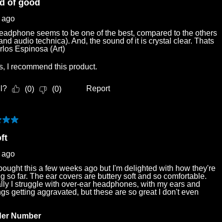
d of good
r ago
eadphone seems to be one of the best, compared to the others
nd audio technica). And, the sound of it is crystal clear. Thats
arlos Espinosa (Art)
s, I recommend this product.
l?
Report
(
0
)
(
0
)
of 5 stars.
ft
r ago
 bought this a few weeks ago but I'm delighted with how they're
g so far. The ear covers are buttery soft and so comfortable.
ly I struggle with over-ear headphones, with my ears and
ngs getting aggravated, but these are so great I don't even
.
der Number