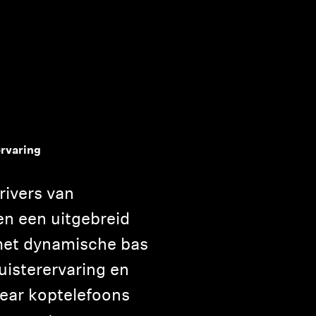
ervaring
ivers van
en een uitgebreid
met dynamische bas
uisterervaring en
ear koptelefoons