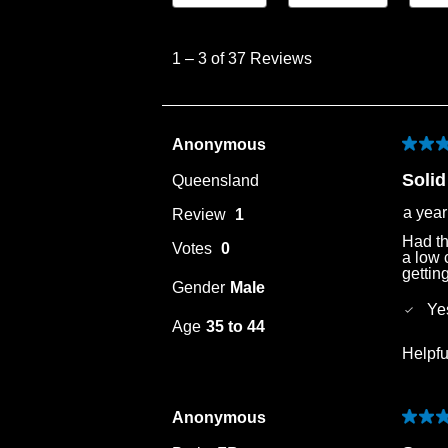
1
to
1
–
3 of 37
Reviews
3
of
37
Anonymous
5 out 
Reviews
.
Solid
Queensland
a yea
Review
1
Had th
Votes
0
a low 
gettin
Gender
Male
Ye
Age
35 to 44
Helpfu
Anonymous
5 out 