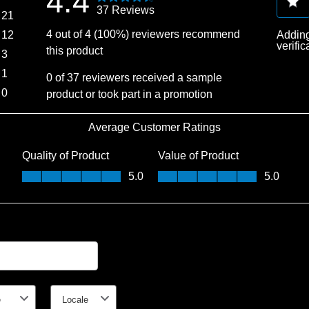
4.4
37 Reviews
21
Select
21 reviews with 5 stars.
4 out of 4 (100%) reviewers recommend
12
Adding
to
verific
this product
12 reviews with 4 stars.
3
rate
3 reviews with 3 stars.
1
the
0 of 37 reviewers received a sample
1 review with 2 stars.
0
item
product or took part in a promotion
0 reviews with 1 star.
with
1
Average Customer Ratings
star.
Inloggen vereist
Quality of Product
Value of Product
This
Quality of Product, 5.0 out of 5
Value of Product, 5.0 out of 5
action
5.0
5.0
Meld u aan bij uw account om producten aan uw verlanglijst
will
toe te voegen en uw eerder opgeslagen artikelen te bekijken.
open
Login
submi
form.
ion
e
Locale