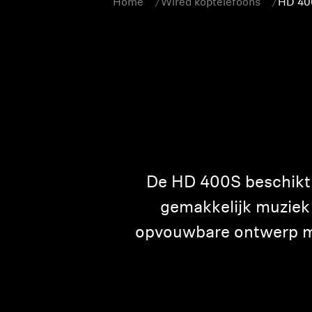
Home
Wired koptelefoons
HD 40
De HD 400S beschikt 
gemakkelijk muziek
opvouwbare ontwerp m