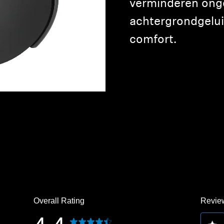
verminderen on
achtergrondgelu
comfort.
Overall Rating
Review