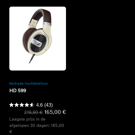
Refurbished
Bedrade hoofdtelefoon
HD 599
4.6
(43)
165,00 €
219,90 €
Laagste prijs in de
afgelopen 30 dagen:
165,00
€