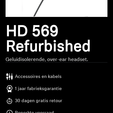
Koptelefoononderdelen en accessoires
HD 569
Hearing
Gehoor per categorie
Refurbished
TV-koptelefoons voor gehoorondersteuning
Geluidisolerende, over-ear headset.
Gehoorbronnen
Accessoires en kabels
Originele gehooronderdelengehoor en accessoires
1 jaar fabrieksgarantie
30 dagen gratis retour
Soundbars