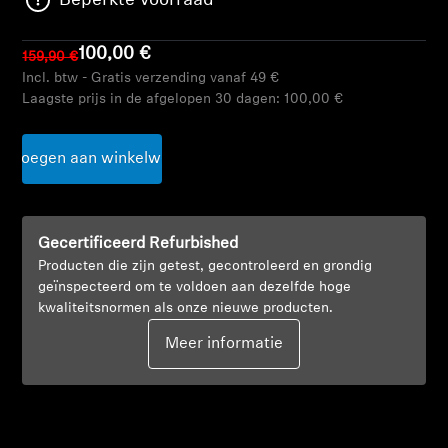
Beperkte voorraad
AMBEO soundbars en Subs
100,00 €
159,90 €
Ontdek AMBEO
Incl. btw - Gratis verzending vanaf 49 €
Laagste prijs in de afgelopen 30 dagen:
100,00 €
AMBEO-onderdelen en accessoires
oevoegen aan winkelwagen
Ontdekken
Gecertificeerd Refurbished
Over ons
Producten die zijn getest, gecontroleerd en grondig
geïnspecteerd om te voldoen aan dezelfde hoge
Innovaties
kwaliteitsnormen als onze nieuwe producten.
Meer informatie
Sound Space
Support