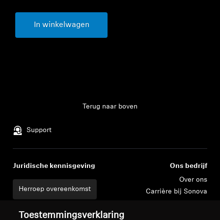
In winkelwagen
Terug naar boven
Support
Juridische kennisgeving
Ons bedrijf
Over ons
Herroep overeenkomst
Carrière bij Sonova
Perscontacten
Wereldwijd privacybeleid
Toestemmingsverklaring
Nieuwskamer
Algemene verkoopvoorwaarden