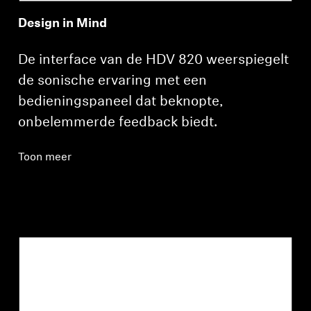
Design in Mind
De interface van de HDV 820 weerspiegelt
Inloggen vereist
de sonische ervaring met een
Meld u aan bij uw account om producten aan uw
bedieningspaneel dat beknopte,
verlanglijst toe te voegen en uw eerder
onbelemmerde feedback biedt.
opgeslagen artikelen te bekijken.
Login
Toon meer