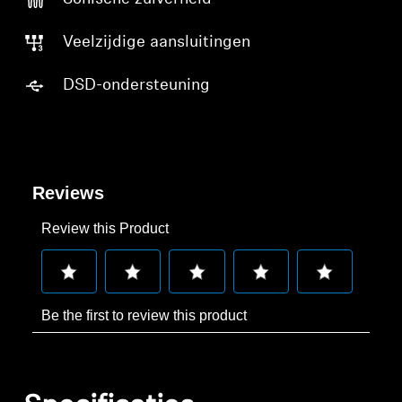
Veelzijdige aansluitingen
DSD-ondersteuning
Reviews
Review this Product
Select
Select
Select
Select
Select
Be the first to review this product
to
to
to
to
to
rate
rate
rate
rate
rate
the
the
the
the
the
item
item
item
item
item