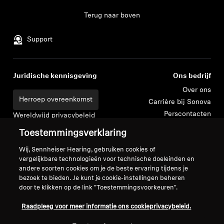
Terug naar boven
Support
Juridische kennisgeving
Ons bedrijf
Over ons
Herroep overeenkomst
Carrière bij Sonova
Perscontacten
Wereldwijd privacybeleid
Nieuwskamer
Algemene verkoopvoorwaarden
Toestemmingsverklaring
Sennheiser Consumer
voor online verkoop aan
merkambassadeurs
Wij, Sennheiser Hearing, gebruiken cookies of
consumenten
vergelijkbare technologieën voor technische doeleinden en
Beleid voor gecoördineerde
andere soorten cookies om je de beste ervaring tijdens je
openbaarmaking van
bezoek te bieden. Je kunt je cookie-instellingen beheren
kwetsbaarheden
door te klikken op de link "Toestemmingsvoorkeuren".
Raadpleeg voor meer informatie ons cookieprivacybeleid.