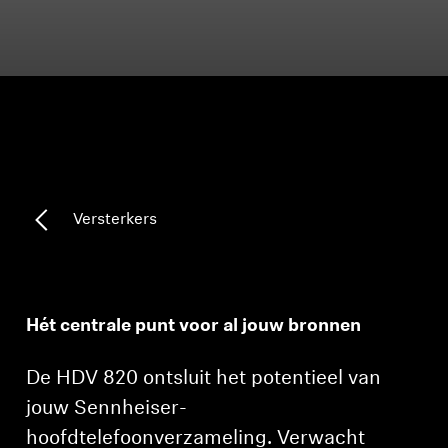
Koptelefoononderdelen en accessoires
Hearing
Gehoor per categorie
TV-koptelefoons voor gehoorondersteuning
Versterkers
Gehoorbronnen
Originele gehooronderdelengehoor en accessoires
Hét centrale punt voor al jouw bronnen
De HDV 820 ontsluit het potentieel van
Soundbars
jouw Sennheiser-
hoofdtelefoonverzameling. Verwacht