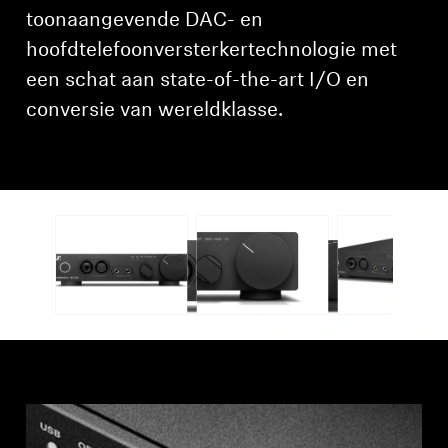
AMBEO soundbars en Subs
toonaangevende DAC- en
hoofdtelefoonversterkertechnologie met
Ontdek AMBEO
een schat aan state-of-the-art I/O en
conversie van wereldklasse.
AMBEO-onderdelen en accessoires
Ontdekken
Over ons
Innovaties
Sound Space
Support