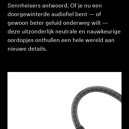
AMBEO soundbars en Subs
Sennheisers antwoord. Of je nu een
doorgewinterde audiofiel bent — of
Ontdek AMBEO
gewoon beter geluid onderweg wilt —
deze uitzonderlijk neutrale en nauwkeurige
AMBEO-onderdelen en accessoires
oordopjes onthullen een hele wereld aan
nieuwe details.
Ontdekken
Over ons
Innovaties
Sound Space
Support