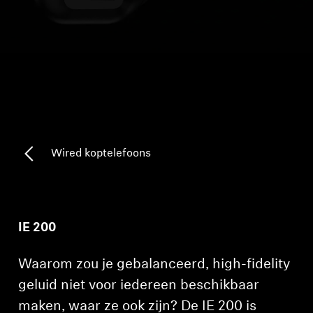
Koptelefoononderdelen en accessoires
Hearing
Gehoor per categorie
TV-koptelefoons voor gehoorondersteuning
Wired koptelefoons
Gehoorbronnen
Originele gehooronderdelengehoor en accessoires
IE 200
Waarom zou je gebalanceerd, high-fidelity
Soundbars
geluid niet voor iedereen beschikbaar
maken, waar ze ook zijn? De IE 200 is