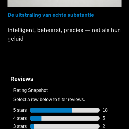
Meld u aan bij uw account om producten aan uw
verlanglijst toe te voegen en uw eerder opgeslagen
De uitstraling van echte substantie
artikelen te bekijken.
Login
Intelligent, beheerst, precies — net als hun
geluid
Reviews
Rating Snapshot
Select a row below to filter reviews.
5 stars
stars
18
18 reviews wi
4 stars
stars
5
5 reviews wit
3 stars
stars
2