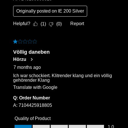
Originally posted on
IE 200 Silver
Helpful?
Report
(
1
)
(
0
)
1 out of 5 stars.
Völlig daneben
Hörzu
7 months ago
Ich war schockiert. Klitrender klang und ein völlig
gehörender Klang
Translate with Google
Q:
Order Number
A:
7104425918805
Quality of Product
Quality of Product, 1.0 out of 5
1.0