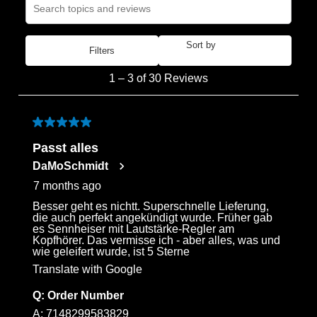
Search topics and reviews search region
Sort by
Filters
Most Recent
1
1
–
3 of 30
Reviews
to
3
of
5 out of 5 stars.
30
Passt alles
Reviews
DaMoSchmidt
.
7 months ago
Besser geht es nichtt. Superschnelle Lieferung,
die auch perfekt angekündigt wurde. Früher gab
es Sennheiser mit Lautstärke-Regler am
Kopfhörer. Das vermisse ich - aber alles, was und
wie geleifert wurde, ist 5 Sterne
Translate with Google
Q:
Order Number
A:
7148299583829