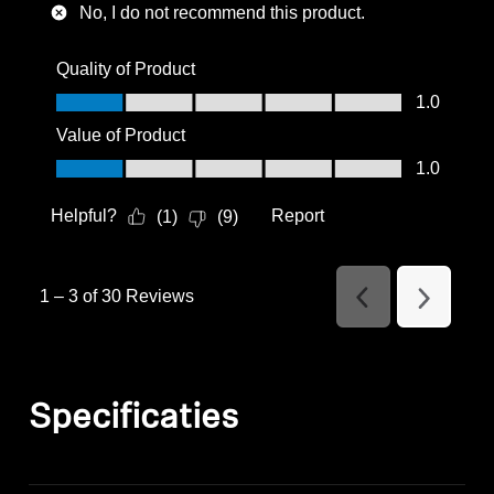
No, I do not recommend this product.
Quality of Product
Quality of Product, 1.0 out of 5
1.0
Value of Product
Value of Product, 1.0 out of 5
1.0
Helpful?
Report
(
1
)
(
9
)
1
–
3 of 30
Reviews
Previous
Next
Reviews
Reviews
Specificaties