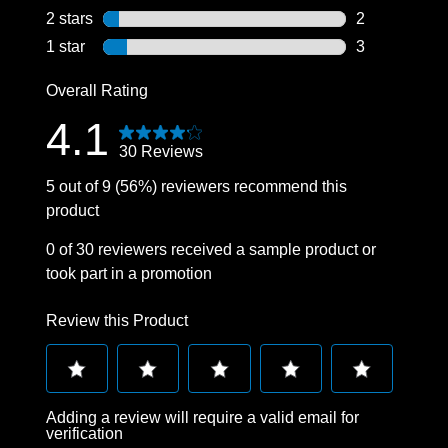
2 reviews wit
2 stars
stars
2
2 reviews wit
1 star
stars
3
3 reviews wit
Overall Rating
4.1
30 Reviews
5 out of 9 (56%) reviewers recommend this
product
0 of 30 reviewers received a sample product or
took part in a promotion
Review this Product
Select
Select
Select
Select
Select
Adding a review will require a valid email for
to
to
to
to
to
verification