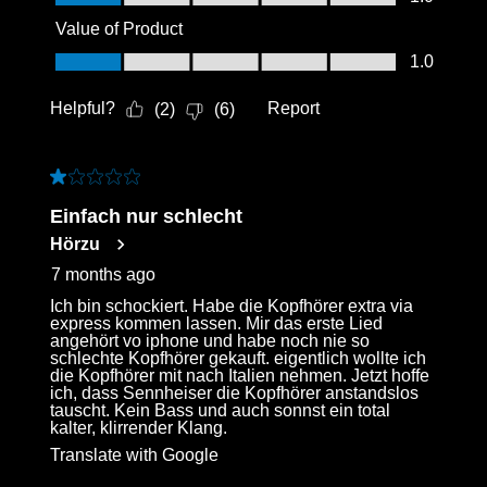
Value of Product
Value of Product, 1.0 out of 5
1.0
Helpful?
Report
(
2
)
(
6
)
1 out of 5 stars.
Einfach nur schlecht
Hörzu
7 months ago
Ich bin schockiert. Habe die Kopfhörer extra via
express kommen lassen. Mir das erste Lied
angehört vo iphone und habe noch nie so
schlechte Kopfhörer gekauft. eigentlich wollte ich
die Kopfhörer mit nach Italien nehmen. Jetzt hoffe
ich, dass Sennheiser die Kopfhörer anstandslos
tauscht. Kein Bass und auch sonnst ein total
kalter, klirrender Klang.
Translate with Google