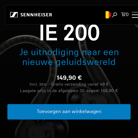
Naar inhoud springen
Tota
0
Zoekvenste
IE 200
Koptelefoons
Je uitnodiging naar een
Koptelefoon op verbinding
nieuwe geluidswereld
Koptelefoons op stijl
149,90 €
Zoek op gelegenheid
Incl. btw - Gratis verzending vanaf 49 €
Laagste prijs in de afgelopen 30 dagen:
149,90 €
Zoek op collectie
Toevoegen aan winkelwagen
Bluetooth Dongles
Uitgelichte koptelefoons