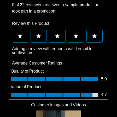
0 of 22 reviewers received a sample product or
took part in a promotion
Review this Product
Select
Select
Select
Select
Select
Adding a review will require a valid email for
to
to
to
to
to
verification
rate
rate
rate
rate
rate
Average Customer Ratings
the
the
the
the
the
item
item
item
item
item
Quality of Product
with
with
with
with
with
Quality of Product, 5.0 out of 5
5.0
1
2
3
4
5
Value of Product
star.
stars.
stars.
stars.
stars.
Value of Product, 4.7 out of 5
4.7
This
This
This
This
This
action
action
action
action
action
Customer Images and Videos
will
will
will
will
will
open
open
open
open
open