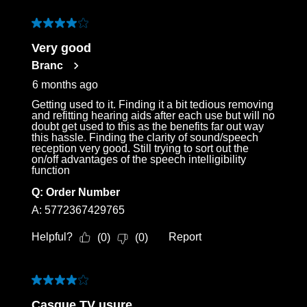
4 out of 5 stars.
Very good
Branc
6 months ago
Getting used to it. Finding it a bit tedious removing
and refitting hearing aids after each use but will no
doubt get used to this as the benefits far out way
this hassle. Finding the clarity of sound/speech
reception very good. Still trying to sort out the
on/off advantages of the speech intelligibility
function
Q:
Order Number
A:
5772367429765
Helpful?
Report
(
0
)
(
0
)
4 out of 5 stars.
Casque TV usure