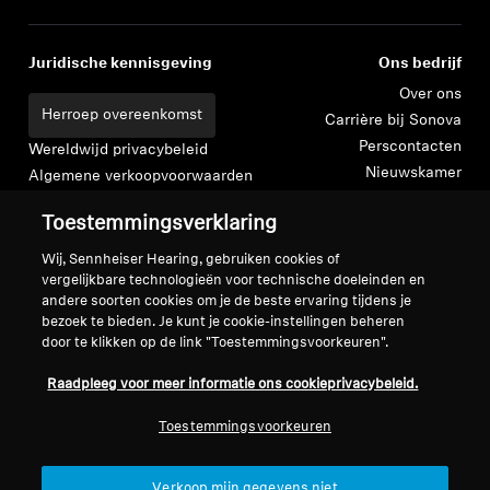
Juridische kennisgeving
Ons bedrijf
Over ons
Herroep overeenkomst
Carrière bij Sonova
Perscontacten
Wereldwijd privacybeleid
Nieuwskamer
Algemene verkoopvoorwaarden
Sennheiser Consumer
voor online verkoop aan
Toestemmingsverklaring
merkambassadeurs
consumenten
Beleid voor gecoördineerde
Wij, Sennheiser Hearing, gebruiken cookies of
vergelijkbare technologieën voor technische doeleinden en
openbaarmaking van
andere soorten cookies om je de beste ervaring tijdens je
kwetsbaarheden
bezoek te bieden. Je kunt je cookie-instellingen beheren
door te klikken op de link "Toestemmingsvoorkeuren".
Raadpleeg voor meer informatie ons cookieprivacybeleid.
Toestemmingsvoorkeuren
Colofon
Cookie-instellingen
Verklaring inzake digitale toegankelijkheid
Verkoop mijn gegevens niet
© 2026 Sonova Consumer Hearing GmbH