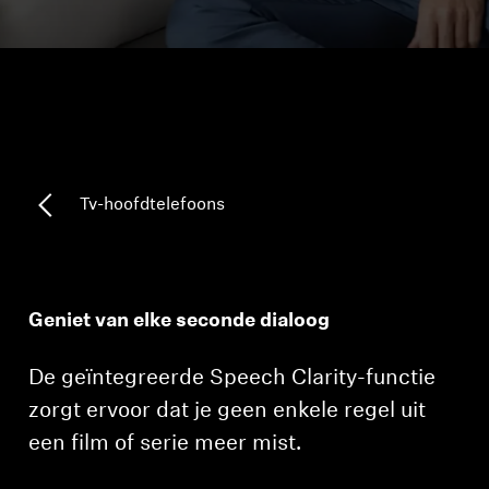
Koptelefoononderdelen en accessoires
Hearing
Gehoor per categorie
Tv-hoofdtelefoons
TV-koptelefoons voor gehoorondersteuning
Gehoorbronnen
Geniet van elke seconde dialoog
Originele gehooronderdelengehoor en accessoires
De geïntegreerde Speech Clarity-functie
zorgt ervoor dat je geen enkele regel uit
een film of serie meer mist.
Soundbars