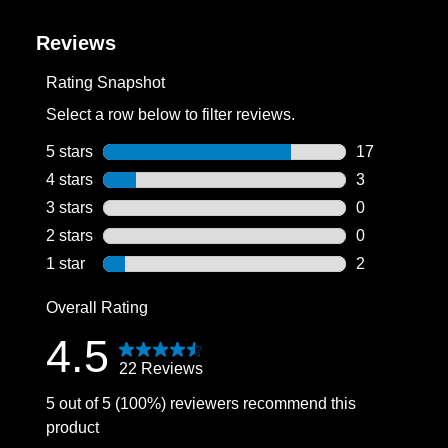
Reviews
Rating Snapshot
Select a row below to filter reviews.
5 stars
stars
17
17 reviews wi
4 stars
stars
3
3 reviews wit
3 stars
stars
0
0 reviews wit
2 stars
stars
0
0 reviews wit
1 star
stars
2
2 reviews wit
Inloggen vereist
Overall Rating
Meld u aan bij uw account om producten aan uw
4.5
verlanglijst toe te voegen en uw eerder
22 Reviews
opgeslagen artikelen te bekijken.
5 out of 5 (100%) reviewers recommend this
Login
product