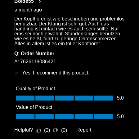
Bolde55
.
a month ago
Der Kopfhörer ist wie beschrieben und problemlos
benutzbar. Der Klang ist sehr gut. Auch das
handling ist einfach wie es auch sein sollte. Nur
eins sei noch erwähnt: Stundenlanges benutzen,
wie es heißt, führt zu geringe Ohrenschmerzen.
Alles in allem ist es ein toller Kopfhörer.
Q:
Order Number
A:
7626119086421
Yes, I recommend this product.
Quality of Product
Quality of Product, 5.0 out of 5
5.0
Value of Product
Value of Product, 5.0 out of 5
5.0
Helpful?
Report
(
0
)
(
0
)