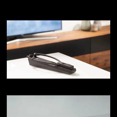
AMBEO soundbars en Subs
Ontdek AMBEO
AMBEO-onderdelen en accessoires
Ontdekken
Over ons
Innovaties
Sound Space
Support