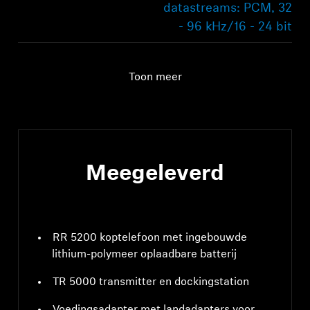
datastreams: PCM, 32
- 96 kHz/16 - 24 bit
Audioverbinding
digitale ingang:
optisch ondersteunde
Toon meer
datastreams: PCM, 32
- 96 kHz/16 - 24 bit
Bereik
70m
Meegeleverd
RR 5200 koptelefoon met ingebouwde
lithium-polymeer oplaadbare batterij
TR 5000 transmitter en dockingstation