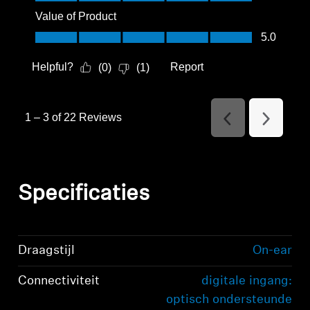
Value of Product
Value of Product, 5.0 out of 5
5.0
Helpful?
Report
(
0
)
(
1
)
1
–
3 of 22
Reviews
Previous
Next
Reviews
Reviews
Specificaties
Draagstijl
On-ear
Connectiviteit
digitale ingang:
optisch ondersteunde