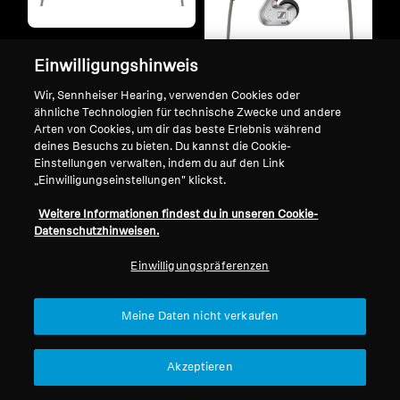
Refurbished
Refurbished
Einwilligungshinweis
Wired Kopfhörer
IE 600
Wir, Sennheiser Hearing, verwenden Cookies oder
Wired Kopfhörer
ähnliche Technologien für technische Zwecke und andere
4.6
(28)
Arten von Cookies, um dir das beste Erlebnis während
IE 900
deines Besuchs zu bieten. Du kannst die Cookie-
799,90 €
Einstellungen verwalten, indem du auf den Link
Niedrigster Preis in den
5.0
(21)
„Einwilligungseinstellungen" klickst.
letzten 30 Tagen:
799,90 €
1.399,00 €
1.499,00 €
Weitere Informationen findest du in unseren Cookie-
Niedrigster Preis in den
Datenschutzhinweisen.
letzten 30 Tagen:
1.399,00 €
Einwilligungspräferenzen
In den Warenkorb
In den Warenkorb
Meine Daten nicht verkaufen
Akzeptieren