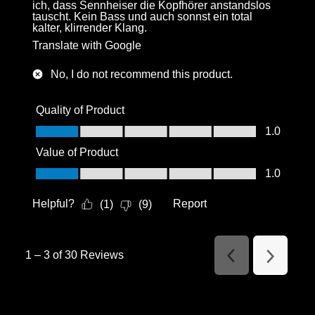
ich, dass Sennheiser die Kopfhörer anstandslos
tauscht. Kein Bass und auch sonnst ein total
kalter, klirrender Klang.
Translate with Google
No, I do not recommend this product.
Quality of Product
Quality of Product, 1.0 out of 5
1.0
Value of Product
Value of Product, 1.0 out of 5
1.0
Helpful?
Report
(
1
)
(
9
)
1
–
3 of 30
Reviews
Previous
Next
Reviews
Reviews