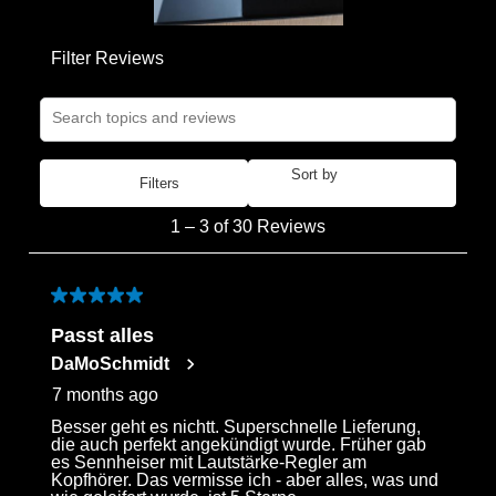
Filter Reviews
Search topics and reviews search region
Sort by
Filters
Most Recent
1
1
–
3 of 30
Reviews
to
3
of
5 out of 5 stars.
30
Passt alles
Reviews
DaMoSchmidt
.
7 months ago
Besser geht es nichtt. Superschnelle Lieferung,
die auch perfekt angekündigt wurde. Früher gab
es Sennheiser mit Lautstärke-Regler am
Kopfhörer. Das vermisse ich - aber alles, was und