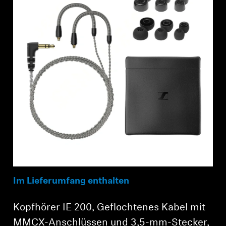
Anmeldung erforderlich
Melden Sie sich bei Ihrem Konto an, um
Produkte zu Ihrer Wunschliste hinzuzufügen und
Ihre zuvor gespeicherten Artikel anzuzeigen.
Im Lieferumfang enthalten
Login
Kopfhörer IE 200, Geflochtenes Kabel mit
MMCX-Anschlüssen und 3,5-mm-Stecker,