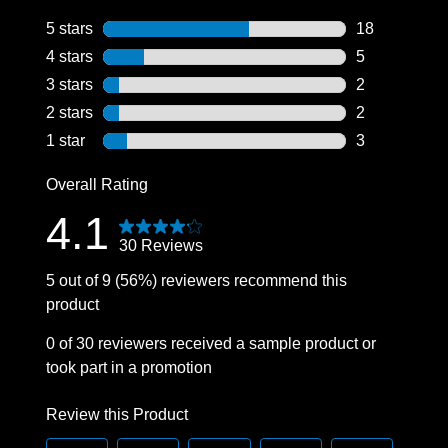
5 stars
stars
18
18 reviews wi
4 stars
stars
5
5 reviews wit
3 stars
stars
2
2 reviews wit
2 stars
stars
2
2 reviews wit
1 star
stars
3
3 reviews wit
Overall Rating
4.1
30 Reviews
5 out of 9 (56%) reviewers recommend this
product
0 of 30 reviewers received a sample product or
took part in a promotion
Review this Product