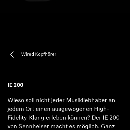
Kopfhörer-Ersatzteile & Zubehör
Hearing
Hearing
Wired Kopfhörer
TV-Kopfhörer
Ressourcen zum Thema Hören
IE 200
Original-Hörteile & Zubehör
Wieso soll nicht jeder Musikliebhaber an
jedem Ort einen ausgewogenen High-
Fidelity-Klang erleben können? Der IE 200
Soundbars
von Sennheiser macht es möglich. Ganz