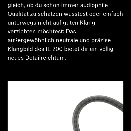
AMBEO Soundbars und Subs
gleich, ob du schon immer audiophile
Qualität zu schätzen wusstest oder einfach
AMBEO entdecken
unterwegs nicht auf guten Klang
verzichten möchtest: Das
AMBEO Ersatzteile & Zubehör
außergewöhnlich neutrale und präzise
Klangbild des IE 200 bietet dir ein völlig
Entdecken
neues Detailreichtum.
Über uns
Innovationen
Soundspace
Support