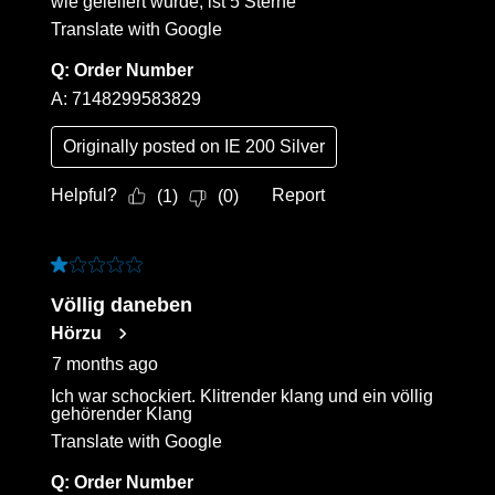
wie geleifert wurde, ist 5 Sterne
Translate with Google
Q:
Order Number
A:
7148299583829
Originally posted on
IE 200 Silver
Helpful?
Report
(
1
)
(
0
)
1 out of 5 stars.
Völlig daneben
Hörzu
7 months ago
Ich war schockiert. Klitrender klang und ein völlig
gehörender Klang
Translate with Google
Q:
Order Number