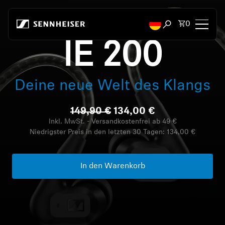
Zum Inhalt springen
Artikel i
0
Suchfenster öffn
IE 200
Kopfhörer
Deine neue Welt des Klangs
Konnektivität
149,90 €
134,00 €
Style
Inkl. MwSt. - Versandkostenfrei ab 49 €
Niedrigster Preis in den letzten 30 Tagen:
134,00 €
Verwendungszweck
Serie
In den Warenkorb
Bluetooth Dongles
Empfohlene Kopfhörer