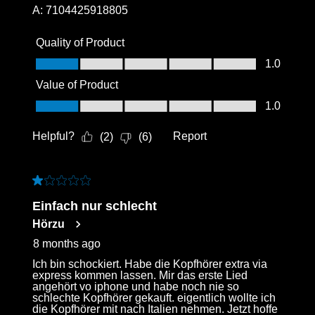
A:
7104425918805
Quality of Product
Quality of Product, 1.0 out of 5
1.0
Value of Product
Value of Product, 1.0 out of 5
1.0
Helpful?
Report
(
2
)
(
6
)
1 out of 5 stars.
Einfach nur schlecht
Hörzu
8 months ago
Ich bin schockiert. Habe die Kopfhörer extra via
express kommen lassen. Mir das erste Lied
angehört vo iphone und habe noch nie so
schlechte Kopfhörer gekauft. eigentlich wollte ich
die Kopfhörer mit nach Italien nehmen. Jetzt hoffe