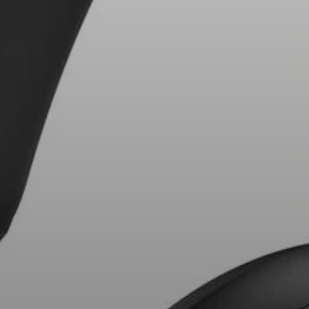
AMBEO Soundbar e Sub
Scopri AMBEO
Ricambi e accessori AMBEO
Esplora
Chi siamo
Innovazioni
Sound Space
Assistenza