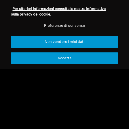
Per ulteriori informazioni consulta la nostra informativa
sulla privacy dei cookie.
Refurbished
Refurbished
Preferenze di consenso
Cuffie wireless
Cuffie wireless
ACCENTUM Wireless
Non vendere i miei dati
MOMENTUM 4 Wireless
4.4
(93)
4.4
(535)
Accetta
99,90 €
179,90 €
249,90 €
369,90 €
Prezzo più basso negli ultimi
Prezzo più basso negli ultimi
30 giorni:
99,90 €
30 giorni:
249,90 €
Aggiungi al carrello
Aggiungi al carrello