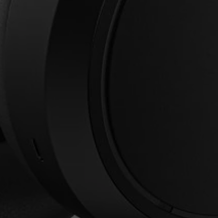
Accesso richiesto
Accedi al tuo account per aggiungere prodotti
alla tua lista dei desideri e visualizzare gli
articoli salvati in precedenza.
Login