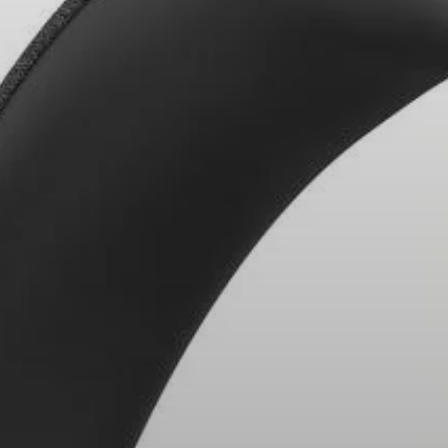
Ricambi e accessori per cuffie
Udito
Udito per categoria
Cuffie TV per l'ascolto
Risorse per l'udito
Ricambi e accessori originali per l'udito
Soundbar