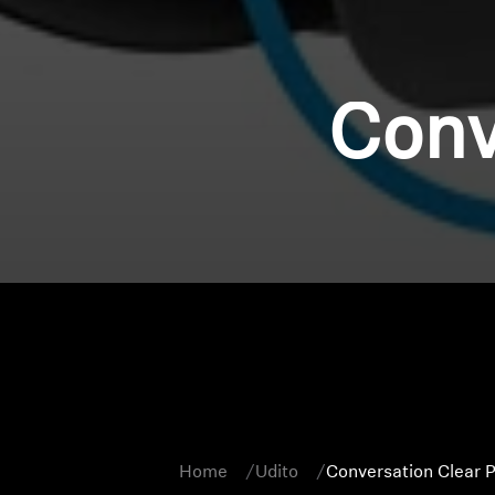
Conv
Home
Udito
Conversation Clear P