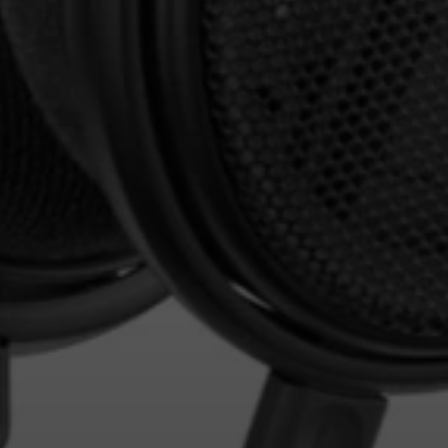
Accesso richiesto
Accedi al tuo account per aggiungere prodotti
alla tua lista dei desideri e visualizzare gli
articoli salvati in precedenza.
Login