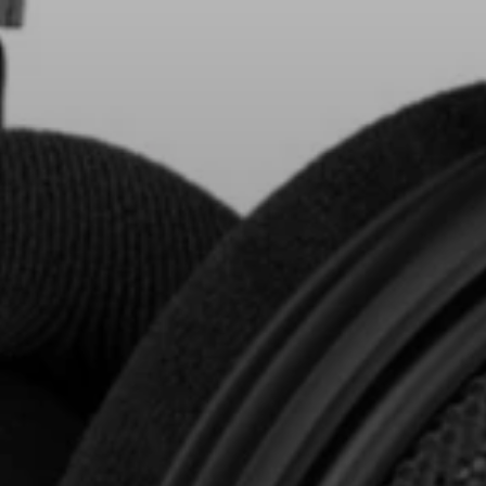
AMBEO Soundbar e Sub
Scopri AMBEO
Ricambi e accessori AMBEO
Esplora
Chi siamo
Innovazioni
Sound Space
Assistenza