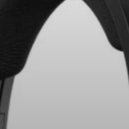
Ricambi e accessori per cuffie
Udito
Udito per categoria
Cuffie TV per l'ascolto
Risorse per l'udito
Ricambi e accessori originali per l'udito
Soundbar