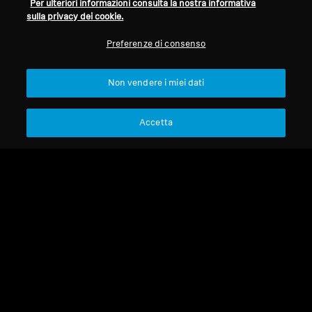
Per ulteriori informazioni consulta la nostra informativa
sulla privacy dei cookie.
Refurbished
Refurbished
Preferenze di consenso
Cuffie Refurbished
Ricambi e accessori
Non vendere i miei dati
HD 660 S 2 Refurbished
Cavo per serie IE, 1,20 m,
jack da 3,5 mm, con
Accetta
microfono, intrecciato
340,00 €
69,00 €
599,00 €
Prezzo più basso negli ultimi
Prezzo più basso negli ultimi
30 giorni:
340,00 €
30 giorni:
69,00 €
Aggiungi al carrello
Aggiungi al carrello