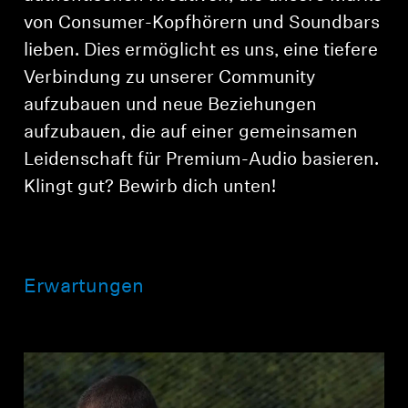
AMBEO Soundbars und Subs
von Consumer-Kopfhörern und Soundbars
lieben. Dies ermöglicht es uns, eine tiefere
AMBEO entdecken
Verbindung zu unserer Community
AMBEO Ersatzteile & Zubehör
aufzubauen und neue Beziehungen
aufzubauen, die auf einer gemeinsamen
Leidenschaft für Premium-Audio basieren.
Entdecken
Klingt gut? Bewirb dich unten!
Über uns
Innovationen
Erwartungen
Soundspace
Support