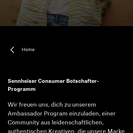
Kopfhörer-Ersatzteile & Zubehör
Hearing
Hearing
Home
TV-Kopfhörer
Ressourcen zum Thema Hören
Sennheiser Consumer Botschafter-
Programm
Original-Hörteile & Zubehör
Wir freuen uns, dich zu unserem
Ambassador Program einzuladen, einer
Soundbars
Community aus leidenschaftlichen,
authentischen Kreativen, die unsere Marke