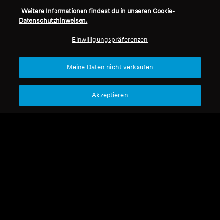
Vertrag widerrufen
Karriere bei Sonova
Weitere Informationen findest du in unseren Cookie-
Pressekontakte
Globale Datenschutzrichtlinie
Datenschutzhinweisen.
Newsroom
Allgemeine
Sennheiser Consumer
Geschäftsbedingungen für
Einwilligungspräferenzen
Markenbotschafter
Online-Verkäufe an Verbraucher
Koordinierte Richtlinie zur
Meine Daten nicht verkaufen
Offenlegung von Schwachstellen
Akzeptieren
Impressum
Cookie-Einstellungen
Erklärung zur digitalen Barrierefreiheit
© 2026 Sonova Consumer Hearing GmbH
Wir akzeptieren: